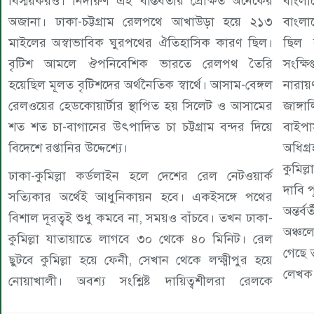
বিস্ময়করও। নিদারুণ এই বাস্তবতার প্রেক্ষিত অনেকের
বাংলা
অজানা। ঢাকা-চট্টগ্রাম রেলপথে আখাউড়া হয়ে ২১৩
বাংল
মাইলের অস্বাভাবিক ঘুরপথের ঐতিহাসিক কারণ ছিল।
ছিল 
বৃটিশ আমলে ঔপনিবেশিক ভারতে রেলপথ তৈরি
সংক্ষ
হয়েছিল মূলত বৃটিশদের অর্থনৈতিক স্বার্থে। আসাম-বেঙ্গল
নারায়ণ
রেলওয়ের হেডকোয়ার্টার স্থাপিত হয় সিলেট ও আসামের
জাঙ্গ
শত শত চা-বাগানের উৎপাদিত চা চট্টগ্রাম বন্দর দিয়ে
বাইপা
বিদেশে রপ্তানির উদ্দেশ্যে।
অধিগ্
কুমিল
ঢাকা-কুমিল্লা কর্ডলাইন হলে দেশের রেল নেটওয়ার্ক
দাবি 
সত্যিকার অর্থেই আধুনিকায়ন হবে। একইসঙ্গে পথের
অন্তর
বিশাল দূরত্বই শুধু কমবে না, সময়ও বাঁচবে। তখন ঢাকা-
অঞ্চল
কুমিল্লা যাতায়াতে লাগবে ৩০ থেকে ৪০ মিনিট। রেল
গেছে 
ছুটবে কুমিল্লা হয়ে ফেনী, সেখান থেকে লক্ষ্মীপুর হয়ে
লেখক:
নোয়াখালী। অবশ্য সংশ্লিষ্ট দায়িত্বশীলরা রেলকে