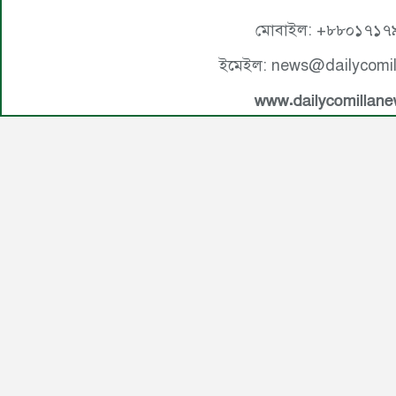
মোবাইল: +৮৮০১৭১৭
ইমেইল: news@dailycomi
www.dailycomillan