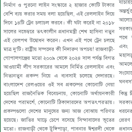
যাচাই
নির্মাণ ও পুরনো লাইন সংস্কারে ২ হাজার কোটি টাকার
অন্তর্
বেশি ব্যয় করার সময় বলা হয়েছিল, এই রেললাইন দিয়ে
আলোচ
দিনে ১৪টি ট্রেন চলাচল করবে। কী ঘটা করেই না ২০১৮
সরকার
সালের নভেম্বরে তৎকালীন প্রধানমন্ত্রী শেখ হাসিনা নতুন
পথে তথ
এই রেলপথ উদ্বোধন করেন। এখন এই পথে ট্রেন চলছে
এবং ল
মাত্র দু’টি। রাষ্ট্রীয় সম্পদের কী নিদারুণ অপচয়! রাজবাড়ী-
মহাসড়
গোপালগঞ্জের মতো ২০০৯ থেকে ২০২৪ সাল পর্যন্ত বিগত
আমলে 
আওয়ামী লীগ সরকারের আমলে নির্মিত রেললাইন এবং
সংযোগে
নিত্যনতুন প্রকল্প নিয়ে এ ব্যবসাই চলেছে দেদারছে।
ঘনবসত
বাংলাদেশ রেলওয়ের ওই সব প্রকল্পের কোনোটি নেয়া
হয়েছিল রাজনৈতিক বিবেচনায়, কোনোটি অর্থায়নকারী
কিন্ত
দেশের পরামর্শে, কোনোটি ঠিকাদারদের অপতৎপরতায়।
সরকার
প্রকল্পগুলো দেশের মানুষের জন্য আজ বোঝায় পরিণত
ধরনের 
হয়েছে। জাতির ঘাড়ে চেপে বসেছে সিন্দাবাদের ভূতের
প্রের
মতো। রাজবাড়ী থেকে টুঙ্গিপাড়া, পাবনার ঈশ্বরদী থেকে
প্রধান