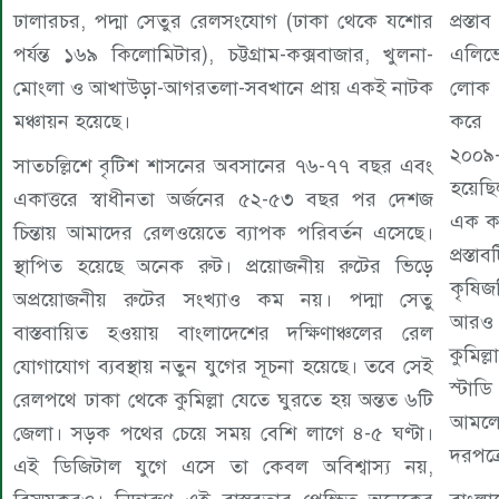
ঢালারচর, পদ্মা সেতুর রেলসংযোগ (ঢাকা থেকে যশোর
প্রস্
পর্যন্ত ১৬৯ কিলোমিটার), চট্টগ্রাম-কক্সবাজার, খুলনা-
এলিভে
মোংলা ও আখাউড়া-আগরতলা-সবখানে প্রায় একই নাটক
লোক 
মঞ্চায়ন হয়েছে।
করে 
২০০৯
সাতচল্লিশে বৃটিশ শাসনের অবসানের ৭৬-৭৭ বছর এবং
হয়েছি
একাত্তরে স্বাধীনতা অর্জনের ৫২-৫৩ বছর পর দেশজ
এক কথ
চিন্তায় আমাদের রেলওয়েতে ব্যাপক পরিবর্তন এসেছে।
প্রস্
স্থাপিত হয়েছে অনেক রুট। প্রয়োজনীয় রুটের ভিড়ে
কৃষিজ
অপ্রয়োজনীয় রুটের সংখ্যাও কম নয়। পদ্মা সেতু
আরও এ
বাস্তবায়িত হওয়ায় বাংলাদেশের দক্ষিণাঞ্চলের রেল
কুমিল
যোগাযোগ ব্যবস্থায় নতুন যুগের সূচনা হয়েছে। তবে সেই
স্টাড
রেলপথে ঢাকা থেকে কুমিল্লা যেতে ঘুরতে হয় অন্তত ৬টি
আমলে 
জেলা। সড়ক পথের চেয়ে সময় বেশি লাগে ৪-৫ ঘণ্টা।
দরপত্র
এই ডিজিটাল যুগে এসে তা কেবল অবিশ্বাস্য নয়,