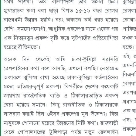
সময় সাশ্রয়ী। তবে বাংলাদেশে তার উল্টো চিত্র।
কুমিল্
মুখরোচক কথা বলা ছাড়া বিগত ১৫-১৬ বছর রেলের
রেলল
বাস্তবধর্মী উন্নয়ন হয়নি। বরং অকাজে অর্থ খরচ হয়েছে
কোথা
বেশি। সময়োপযোগী, আধুনিক প্রকল্পের নামে একের পর
পাকিস
এক নিত্যনতুন প্রকল্প সৃষ্টি করে লুটপাটের প্রতিযোগিতা
দখল ক
হয়েছে রীতিমতো।
হচ্ছে
এই প
অনেক দিন থেকেই আমি ঢাকা-কুমিল্লা সরাসরি
এমনক
রেললাইনের কথা বলে আসছি, এখনো বলছি। নেহায়েত
বিএন
অকারণে ঝুলিয়ে রাখা হয়েছে ঢাকা-কুমিল্লা কর্ডলাইনের
রেলযা
মতো অতিগুরুত্বপূর্ণ প্রকল্প। বিপরীতে দেশের কয়েকটি
এরপর
জায়গায় রাজনৈতিক ব্যক্তি ও ঠিকাদারতাড়িত প্রকল্প
প্রধা
নেয়া হয়েছে সমানে। কিছু রাজনীতিক ও ঠিকাদারকে
এক বাক
লাভবান করাই ছিল ওইসব প্রকল্পের মূল উদ্দেশ্য। কিন্তু
এবং ত
মানুষকে শোনানো হয়েছে উন্নয়নের মিষ্টি কথা। রাজবাড়ী
প্রকল
থেকে গোপালগঞ্জের টুঙ্গিপাড়া পর্যন্ত নতুন রেললাইন