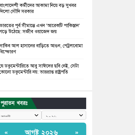
বাংলাদেশী কর্মীদের আকামা নিয়ে বড় সুখবর
দিলো সৌদি সরকার
ভারতের পূর্ব সীমান্তে এখন ‘আরেকটি পাকিস্তান’
গড়ে উঠেছে: সজীব ওয়াজেদ জয়
সাকিব আল হাসানের বাড়িতে আগুন, পেট্রলবোমা
বিস্ফোরণ
যে ডকুমেন্টারিতে আবু সাঈদের ছবি নেই, সেটা
কোনো ডকুমেন্টারি নয়: ভারপ্রাপ্ত রাষ্ট্রপতি
কুমিল্লায় শরীরের বিভিন্ন ক্ষত নিয়ে বেঁচে আছেন
৫৬৬ জুলাইযোদ্ধা
পুরাতন খবরঃ
তারেক রহমান ক্ষমতায় থাকবেন না, পতন শুরু
হয়ে গেছে: পাটওয়ারী
শেখ হাসিনাকে আর রাখতে চাচ্ছে না ভারত:
আগষ্ট ২০২৬
«
»
আসিফ মাহমুদ