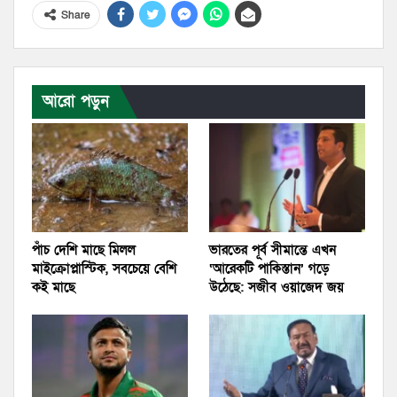
Share
আরো পড়ুন
পাঁচ দেশি মাছে মিলল
ভারতের পূর্ব সীমান্তে এখন
মাইক্রোপ্লাস্টিক, সবচেয়ে বেশি
‘আরেকটি পাকিস্তান’ গড়ে
কই মাছে
উঠেছে: সজীব ওয়াজেদ জয়