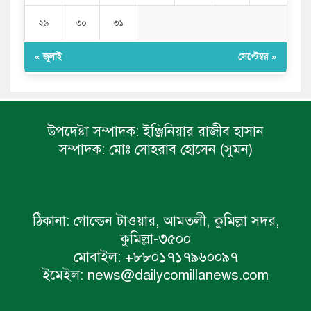
২৯
৩০
৩১
« জুলাই
সেপ্টেম্বর »
উপদেষ্টা সম্পাদক:
ইঞ্জিনিয়ার রাজীব হাসান
সম্পাদক:
মোঃ সোহরাব হোসেন (সুমন)
ঠিকানা:
গোল্ডেন টাওয়ার, আমতলী, কুমিল্লা সদর,
কুমিল্লা-৩৫০০
মোবাইল:
+৮৮০১৭১৭৯৬০০৯৭
ইমেইল:
news@dailycomillanews.com