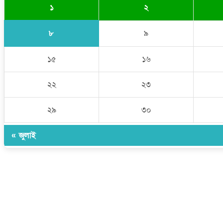
১
২
৮
৯
১৫
১৬
২২
২৩
২৯
৩০
« জুলাই