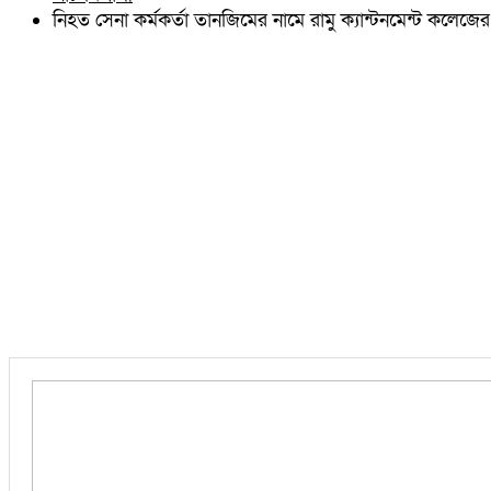
চৌদ্দগ্রাম
নিহত সেনা কর্মকর্তা তানজিমের নামে রামু ক্যান্টনমেন্ট কলেজ
নাঙ্গলকোট
মনোহরগঞ্জ
বরুড়া
লালমাই
দাউদকান্দি
চান্দিনা
মুরাদনগর
দেবিদ্বার
হোমনা
তিতাস
মেঘনা