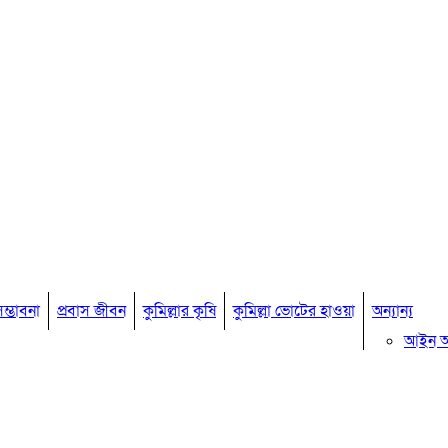
ম্ভাবনা
প্রবাস জীবন
কুমিল্লার কৃষি
কুমিল্লা ভোটের হাওয়া
অন্যান্য
আইন 
মতামত
কুমিল্ল
বিখ্যাত ব
কুমিল্ল