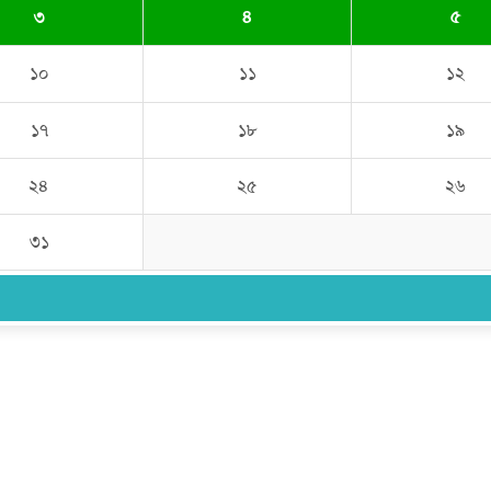
৩
৪
৫
১০
১১
১২
১৭
১৮
১৯
২৪
২৫
২৬
৩১
উপদেষ্টা সম্পাদক:
ইঞ্জিনিয়ার রাজীব হাসান
সম্পাদক:
মোঃ সোহরাব হোসেন (সুমন)
ঠিকানা:
গোল্ডেন টাওয়ার, আমতলী, কুমিল্লা সদর, কুমিল্লা-৩৫০০
মোবাইল:
+৮৮০১৭১৭৯৬০০৯৭