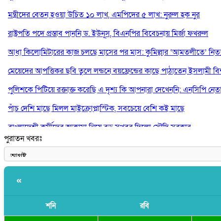
মন্ত্রীদের বেতন হওয়া উচিত ১০ লাখ, এমপিদের ৫ লাখ: নুরুল হক নুর
রাষ্ট্রপতি পদে প্রস্তাব পাননি ড. ইউনূস, বিএনপির বিবেচনায় মির্জা ফখরুল
আধা কিলোমিটারের কাজ চলছে মাসের পর মাস: কুমিল্লার ‘আমতলীতে’ নিত্য 
মেয়েদের আপত্তিকর ছবি তুলে লন্ডনে বয়ফ্রেন্ডের কাছে পাঠাতেন ইসলামী বিশ্ব
পুলিশকে পিটিয়ে রক্তাক্ত করেছি এ দৃশ্য কি আপনারা দেখেননি: এনসিপি নেত
পাঁচ দেশি মাছে মিলল মাইক্রোপ্লাস্টিক, সবচেয়ে বেশি কই মাছে
বাংলাদেশী কর্মীদের আকামা নিয়ে বড় সুখবর দিলো সৌদি সরকার
পুরাতন খবরঃ
ভারতের পূর্ব সীমান্তে এখন ‘আরেকটি পাকিস্তান’ গড়ে উঠেছে: সজীব ওয়াজে
«
শনি
রবি