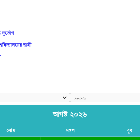
দুর্ভোগ
বিদ্যালয়ের ছাত্রী
া
দ জয়
আগষ্ট ২০২৬
সোম
মঙ্গল
বুধ