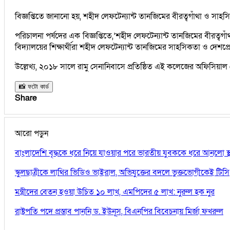
বিজ্ঞপ্তিতে জানানো হয়, শহীদ লেফটেন্যান্ট তানজিমের বীরত্বগাঁথা ও সাহ
পরিচালনা পর্ষদের এক বিজ্ঞপ্তিতে,’শহীদ লেফটেন্যান্ট তানজিমের বীরত্ব
বিদ্যালয়ের শিক্ষার্থীরা শহীদ লেফটেন্যান্ট তানজিমের সাহসিকতা ও দেশপ্র
উল্লেখ্য, ২০১৮ সালে রামু সেনানিবাসে প্রতিষ্ঠিত এই কলেজের অফিসিয়
📸 ফটো কার্ড
Share
আরো পড়ুন
বাংলাদেশি বৃদ্ধকে ধরে নিয়ে যাওয়ার পরে ভারতীয় যুবককে ধরে আনলো স্থ
স্কুলছাত্রীকে লাথির ভিডিও ভাইরাল, অভিযুক্তের বদলে ভুক্তভোগীকেই টিসি
মন্ত্রীদের বেতন হওয়া উচিত ১০ লাখ, এমপিদের ৫ লাখ: নুরুল হক নুর
রাষ্ট্রপতি পদে প্রস্তাব পাননি ড. ইউনূস, বিএনপির বিবেচনায় মির্জা ফখরুল