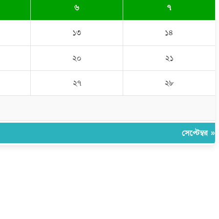
৬
৭
১৩
১৪
২০
২১
২৭
২৮
সেপ্টেম্বর »