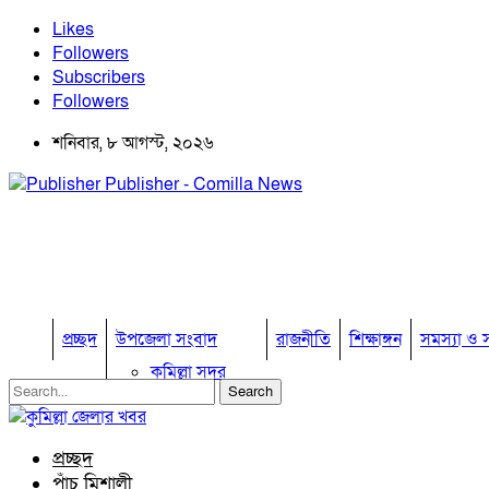
Likes
Followers
Subscribers
Followers
শনিবার, ৮ আগস্ট, ২০২৬
Publisher - Comilla News
প্রচ্ছদ
উপজেলা সংবাদ
রাজনীতি
শিক্ষাঙ্গন
সমস্যা ও স
কুমিল্লা সদর
কুমিল্লা সদর দক্ষিণ
বুড়িচং
ব্রাহ্মণপাড়া
প্রচ্ছদ
লাকসাম
পাঁচ মিশালী