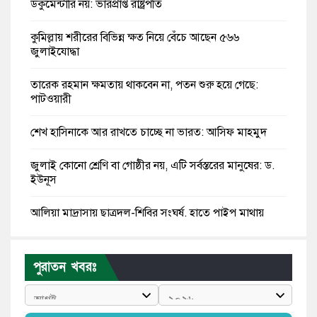
ডকুমেন্টারি নয়: ভারপ্রাপ্ত রাষ্ট্রপতি
কুমিল্লায় শরীরের বিভিন্ন ক্ষত নিয়ে বেঁচে আছেন ৫৬৬
জুলাইযোদ্ধা
তারেক রহমান ক্ষমতায় থাকবেন না, পতন শুরু হয়ে গেছে:
পাটওয়ারী
শেখ হাসিনাকে আর রাখতে চাচ্ছে না ভারত: আসিফ মাহমুদ
জুলাই কোনো শ্রেণি বা গোষ্ঠীর নয়, এটি সর্বস্তরের মানুষের: ড.
ইউনূস
আলিয়া মাদ্রাসায় ছাত্রদল-শিবির সংঘর্ষ, হাতে পাইপ মাথায়
হেলমেট পড়ে মাঠে যুবদল নেতা নয়ন
কুমিল্লার ৫ হাসপাতাল-ডায়াগনস্টিক সাময়িক বন্ধের নির্দেশ
পুরাতন খবরঃ
পরকীয়ার অভিযোগে গ্রামবাসীর হাতে আটক কনটেন্ট ক্রিয়েটর
রিপন মিয়া