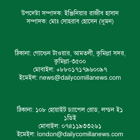
উপদেষ্টা সম্পাদক:
ইঞ্জিনিয়ার রাজীব হাসান
সম্পাদক:
মোঃ সোহরাব হোসেন (সুমন)
ঠিকানা:
গোল্ডেন টাওয়ার, আমতলী, কুমিল্লা সদর,
কুমিল্লা-৩৫০০
মোবাইল:
+৮৮০১৭১৭৯৬০০৯৭
ইমেইল:
news@dailycomillanews.com
ঠিকানা:
১০৮ হোয়াইট চ্যাপেল রোড, লন্ডন ই১
১ডিই
মোবাইল:
০৭৪১১৯৩৩২৬১
ইমেইল:
london@dailycomillanews.com