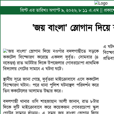
প্রিন্ট এর তারিখঃ অগাস্ট ৯, ২০২৬, ৮:১১ এ.এম || প্রকাশে
‘জয় বাংলা’ স্লোগান দিয়
এ ঘটন
‘জয় বাংলা’ স্লোগান দিয়ে নওগাঁর বদলগাছীতে সড়কে
বিস্ফ
ককটেল বিস্ফোরণ করেছে একদল দুর্বৃত্ত। সোমবার (৪
প্রতি
নভেম্বর) রাত আটটার দিকে উপজেলার গোবরচোপা প্রাথমিক
বিদ্যালয় গেটের সামনে এ ঘটনা ঘটে।
স্থানীয় সূত্রে জানা গেছে, দুর্বৃত্তরা মাইক্রোবাসে এসে ককটেল
বিস্ফোরণ ঘটান। পরে থানা পুলিশ ঘটনাস্থল পরিদর্শন করে
তিন ককটেলের আলামত উদ্ধার করে।
বদলগাছী থানার ওসি শাহজাহান আলী জানান, রাত ৮টার
দিকে দুটি মাইক্রোবাসে করে কয়েকজন গোবরচোপা স্কুল
গেটের সামনে দাঁড়ান। এ সময় জয় বাংলা স্লোগান দিয়ে