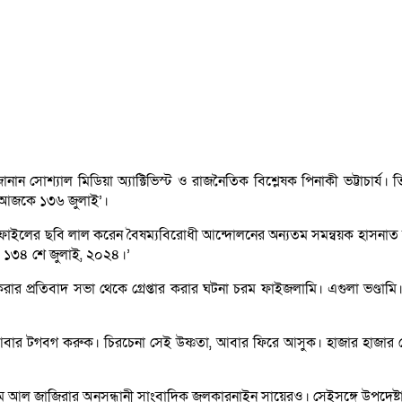
ান সোশ্যাল মিডিয়া অ্যাক্টিভিস্ট ও রাজনৈতিক বিশ্লেষক পিনাকী ভট্টাচার
 ‘আজকে ১৩৬ জুলাই’।
াইলের ছবি লাল করেন বৈষম্যবিরোধী আন্দোলনের অন্যতম সমন্বয়ক হাসনাত আব
্ধ। ১৩৪ শে জুলাই, ২০২৪।’
র প্রতিবাদ সভা থেকে গ্রেপ্তার করার ঘটনা চরম ফাইজলামি। এগুলা ভণ্ডামি
 আবার টগবগ করুক। চিরচেনা সেই উষ্ণতা, আবার ফিরে আসুক। হাজার হাজার 
 আল জাজিরার অনুসন্ধানী সাংবাদিক জুলকারনাইন সায়েরও। সেইসঙ্গে উপদেষ্টা 