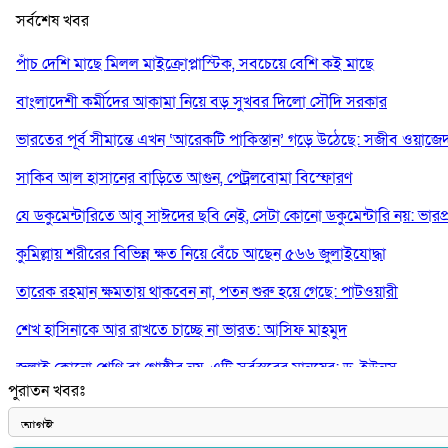
সর্বশেষ খবর
পাঁচ দেশি মাছে মিলল মাইক্রোপ্লাস্টিক, সবচেয়ে বেশি কই মাছে
বাংলাদেশী কর্মীদের আকামা নিয়ে বড় সুখবর দিলো সৌদি সরকার
ভারতের পূর্ব সীমান্তে এখন ‘আরেকটি পাকিস্তান’ গড়ে উঠেছে: সজীব ওয়াজে
সাকিব আল হাসানের বাড়িতে আগুন, পেট্রলবোমা বিস্ফোরণ
যে ডকুমেন্টারিতে আবু সাঈদের ছবি নেই, সেটা কোনো ডকুমেন্টারি নয়: ভারপ্রাপ্ত
কুমিল্লায় শরীরের বিভিন্ন ক্ষত নিয়ে বেঁচে আছেন ৫৬৬ জুলাইযোদ্ধা
তারেক রহমান ক্ষমতায় থাকবেন না, পতন শুরু হয়ে গেছে: পাটওয়ারী
শেখ হাসিনাকে আর রাখতে চাচ্ছে না ভারত: আসিফ মাহমুদ
জুলাই কোনো শ্রেণি বা গোষ্ঠীর নয়, এটি সর্বস্তরের মানুষের: ড. ইউনূস
পুরাতন খবরঃ
আলিয়া মাদ্রাসায় ছাত্রদল-শিবির সংঘর্ষ, হাতে পাইপ মাথায় হেলমেট পড়ে মা