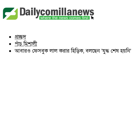
বুড়িচং
ব্রাহ্মণপাড়া
লাকসাম
চৌদ্দগ্রাম
নাঙ্গলকোট
প্রচ্ছদ
মনোহরগঞ্জ
পাঁচ মিশালী
বরুড়া
লালমাই
আবারও ফেসবুক লাল করার হিড়িক, বলছেন ‘যুদ্ধ শেষ হয়নি’
দাউদকান্দি
চান্দিনা
মুরাদনগর
দেবিদ্বার
হোমনা
তিতাস
মেঘনা