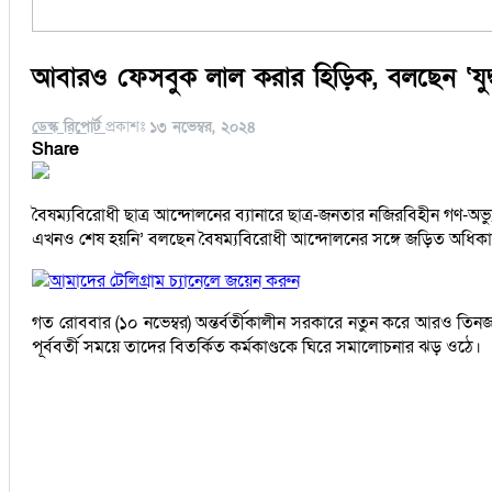
আবারও ফেসবুক লাল করার হিড়িক, বলছেন ‘যুদ্
ডেস্ক রিপোর্ট
প্রকাশঃ
১৩ নভেম্বর, ২০২৪
Share
বৈষম্যবিরোধী ছাত্র আন্দোলনের ব্যানারে ছাত্র-জনতার নজিরবিহীন গণ-অভ
এখনও শেষ হয়নি’ বলছেন বৈষম্যবিরোধী আন্দোলনের সঙ্গে জড়িত অধিকাংশ স
আমাদের টেলিগ্রাম চ্যানেলে জয়েন করুন
গত রোববার (১০ নভেম্বর) অন্তর্বর্তীকালীন সরকারে নতুন করে আরও তিনজন
পূর্ববর্তী সময়ে তাদের বিতর্কিত কর্মকাণ্ডকে ঘিরে সমালোচনার ঝড় ওঠে।