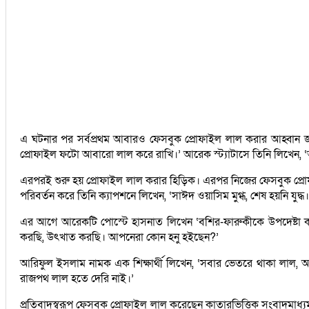
এ ঘটনার পর সর্বপ্রথম আবারও ফেসবুক প্রোফাইল লাল করার আহ্বান জান
প্রোফাইল ফটো আবারো লাল করে রাখি।’ আরেক স্ট্যাটাসে তিনি লিখেন,
এরপরই শুরু হয় প্রোফাইল লাল করার হিড়িক। এরপর নিজের ফেসবুক প্রোফ
পরিবর্তন করে তিনি ক্যাপশনে লিখেন, ‌‘সাঈদ ওয়াসিম মুগ্ধ, শেষ হয়নি যুদ
এর আগে আরেকটি পোস্টে হাসনাত লিখেন ‌‘বশির-ফারুকীকে উপদেষ্টা করা
করছি, উৎখাত করছি। আপনেরা কোন হনু হইছেন?’
আরিফুল ইসলাম নামক এক শিক্ষার্থী লিখেন, ‘সবার ভেতরে থাকা লাল,
রাজপথ লাল হতে দেরি নাই।’
প্রতিবাদস্বরূপ ফেসবুক প্রোফাইল লাল করেছেন কাতারভিত্তিক সংবাদমাধ্যম