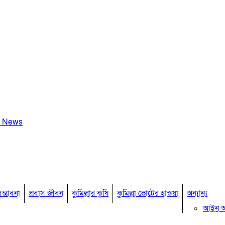
a News
ম্ভাবনা
প্রবাস জীবন
কুমিল্লার কৃষি
কুমিল্লা ভোটের হাওয়া
অন্যান্য
আইন 
মতামত