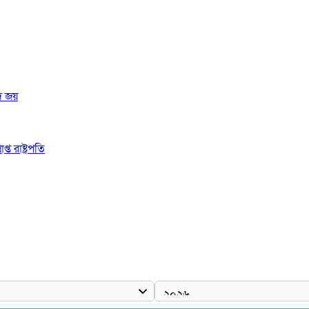
দ জয়
 রাষ্ট্রপতি
ঠে যুবদল নেতা নয়ন