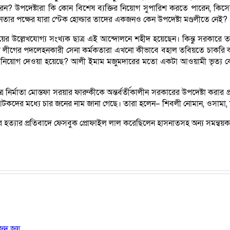
 করেন? উপদেষ্টারা কি কোন বিশেষ ব্যক্তির নিয়োগ সুপারিশ করতে পারেন, কি
নতার পক্ষের যারা স্টেক হোল্ডার তাদের একজনও কেন উপদেষ্টা মণ্ডলীতে নেই?
়ের উল্লেখযোগ্য সংখ্যক ছাত্র এই আন্দোলনে শহীদ হয়েছেন। কিন্তু সরকারে 
লীগের পদলেহনকারী সেনা কর্মকতারা এখনো কীভাবে বহাল তবিয়তে চাকরি করছে
্তিতে নিয়োগ দেওয়া হয়েছে? আলী ইমাম মজুমদারের মতো একটা আওয়ামী ভৃত্য কেন
 নির্মাতা মোস্তফা সরয়ার ফারুকীকে অন্তর্বর্তীকালীন সরকারের উপদেষ্টা করার 
টকদের মধ্যে চার জনের নাম জানা গেছে। তারা হলেন– শিবলী নোমান, ওসামা
ে হত্যার প্রতিবাদে ফেসবুক প্রোফাইল লাল করেছিলেন হাসনাতসহ অন্য সমন্বয়ক
জেদ জয়