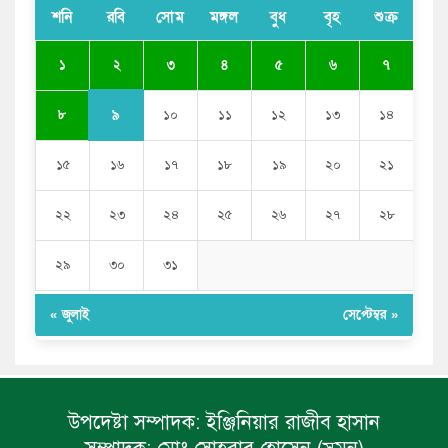
সরকার
শনি
রবি
সোম
মঙ্গল
বুধ
বৃহ
শুক্র
ভারতের পূর্ব সীমান্তে এখন ‘আরেকটি পাকিস্তান’ গড়ে উঠেছে:
২
১
৩
৪
৫
৬
৭
সজীব ওয়াজেদ জয়
৯
৮
১০
১১
১২
১৩
১৪
১৫
১৬
১৭
১৮
১৯
২০
২১
২২
২৩
২৪
২৫
২৬
২৭
২৮
২৯
৩০
৩১
« জুলাই
সেপ্টেম্বর »
উপদেষ্টা সম্পাদক:
ইঞ্জিনিয়ার রাজীব হাসান