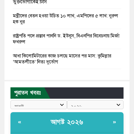
ভুক্তভোগীকেই টিসি
মন্ত্রীদের বেতন হওয়া উচিত ১০ লাখ, এমপিদের ৫ লাখ: নুরুল
হক নুর
রাষ্ট্রপতি পদে প্রস্তাব পাননি ড. ইউনূস, বিএনপির বিবেচনায় মির্জা
ফখরুল
আধা কিলোমিটারের কাজ চলছে মাসের পর মাস: কুমিল্লার
‘আমতলীতে’ নিত্য দুর্ভোগ
মেয়েদের আপত্তিকর ছবি তুলে লন্ডনে বয়ফ্রেন্ডের কাছে
পাঠাতেন ইসলামী বিশ্ববিদ্যালয়ের ছাত্রী
পুরাতন খবরঃ
পুলিশকে পিটিয়ে রক্তাক্ত করেছি এ দৃশ্য কি আপনারা দেখেননি:
এনসিপি নেতা
পাঁচ দেশি মাছে মিলল মাইক্রোপ্লাস্টিক, সবচেয়ে বেশি কই মাছে
আগষ্ট ২০২৬
«
»
বাংলাদেশী কর্মীদের আকামা নিয়ে বড় সুখবর দিলো সৌদি