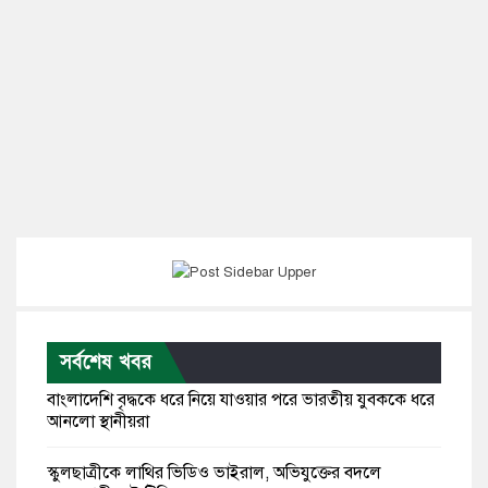
সর্বশেষ খবর
বাংলাদেশি বৃদ্ধকে ধরে নিয়ে যাওয়ার পরে ভারতীয় যুবককে ধরে
আনলো স্থানীয়রা
স্কুলছাত্রীকে লাথির ভিডিও ভাইরাল, অভিযুক্তের বদলে