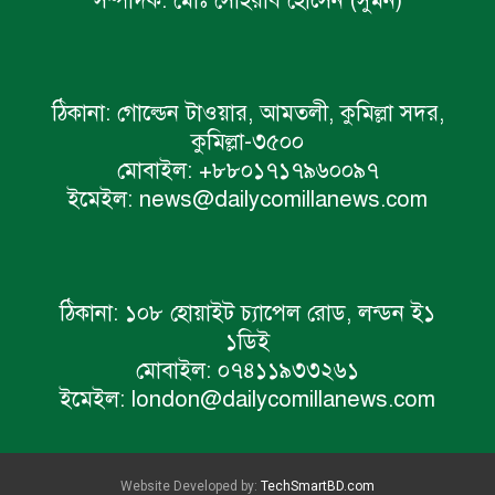
সম্পাদক:
মোঃ সোহরাব হোসেন (সুমন)
ঠিকানা:
গোল্ডেন টাওয়ার, আমতলী, কুমিল্লা সদর,
কুমিল্লা-৩৫০০
মোবাইল:
+৮৮০১৭১৭৯৬০০৯৭
ইমেইল:
news@dailycomillanews.com
ঠিকানা:
১০৮ হোয়াইট চ্যাপেল রোড, লন্ডন ই১
১ডিই
মোবাইল:
০৭৪১১৯৩৩২৬১
ইমেইল:
london@dailycomillanews.com
Website Developed by:
TechSmartBD.com