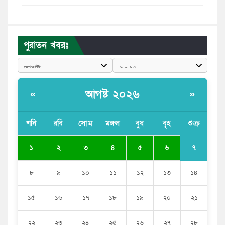
পাঁচ দেশি মাছে মিলল মাইক্রোপ্লাস্টিক, সবচেয়ে বেশি কই মাছে
বাংলাদেশী কর্মীদের আকামা নিয়ে বড় সুখবর দিলো সৌদি
পুরাতন খবরঃ
সরকার
ভারতের পূর্ব সীমান্তে এখন ‘আরেকটি পাকিস্তান’ গড়ে উঠেছে:
সজীব ওয়াজেদ জয়
আগষ্ট ২০২৬
«
»
সাকিব আল হাসানের বাড়িতে আগুন, পেট্রলবোমা বিস্ফোরণ
শনি
রবি
সোম
মঙ্গল
বুধ
বৃহ
শুক্র
যে ডকুমেন্টারিতে আবু সাঈদের ছবি নেই, সেটা কোনো
ডকুমেন্টারি নয়: ভারপ্রাপ্ত রাষ্ট্রপতি
৭
১
২
৩
৪
৫
৬
৮
৯
১০
১১
১২
১৩
১৪
১৫
১৬
১৭
১৮
১৯
২০
২১
২২
২৩
২৪
২৫
২৬
২৭
২৮