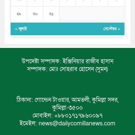
২৯
৩০
৩১
« জুলাই
সেপ্টেম্বর »
উপদেষ্টা সম্পাদক:
ইঞ্জিনিয়ার রাজীব হাসান
সম্পাদক:
মোঃ সোহরাব হোসেন (সুমন)
ঠিকানা:
গোল্ডেন টাওয়ার, আমতলী, কুমিল্লা সদর,
কুমিল্লা-৩৫০০
মোবাইল:
+৮৮০১৭১৭৯৬০০৯৭
ইমেইল:
news@dailycomillanews.com