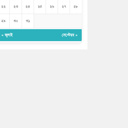
২২
২৩
২৪
২৫
২৬
২৭
২৮
২৯
৩০
৩১
« জুলাই
সেপ্টেম্বর »