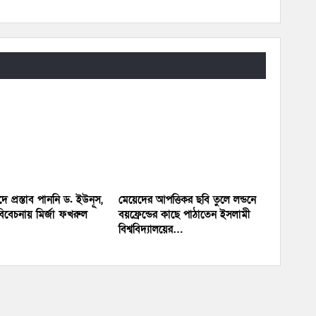
পদে প্রস্তাব পাননি ড. ইউনূস,
মেয়েদের আপত্তিকর ছবি তুলে লন্ডনে
িবেচনায় মির্জা ফখরুল
বয়ফ্রেন্ডের কাছে পাঠাতেন ইসলামী
বিশ্ববিদ্যালয়ের…