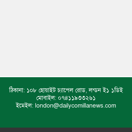
ঠিকানা:
১০৮ হোয়াইট চ্যাপেল রোড, লন্ডন ই১ ১ডিই
মোবাইল:
০৭৪১১৯৩৩২৬১
ইমেইল:
london@dailycomillanews.com