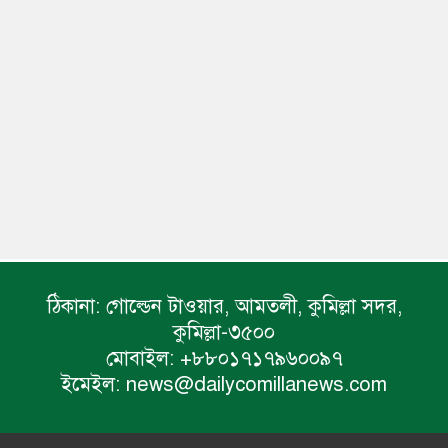
ঠিকানা:
গোল্ডেন টাওয়ার, আমতলী, কুমিল্লা সদর,
কুমিল্লা-৩৫০০
মোবাইল:
+৮৮০১৭১৭৯৬০০৯৭
ইমেইল:
news@dailycomillanews.com