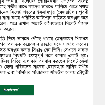
টি সূত্র জানায়, সিলেটের গোয়াইনঘাট উপজেলা সংলগ্ন
সপ্তাহে গভীর রাতে কাদের ভারতে পালিয়ে যেতে সক্ষম
খানেক সিলেট শহরের ইসলামপুর (মেজরটিলা) পুরবী
 বাসা নামে পরিচিত আলিশান বাড়িতে অবস্থান করে
করেন। পরে এখান থেকেই অবৈধভাবে সিলেট সীমান্ত
না করেন।
পাড়ি দিয়ে ভারতে পৌঁছে প্রথমে মেঘালয়ের শিলংয়ে
ের পলাতক কয়েকজন নেতার সঙ্গে সাক্ষাৎ করেন।
অবস্থান করার সিদ্ধান্ত নেন তিনি। সেখানে থাকার
ষাতের বিষয়টি গুরুত্বপূর্ণ বলে জানায় একটি সূত্র।
হাটিসহ বিভিন্ন এলাকায় বসবাস করছেন সিলেট জেলা
 জেলা পরিষদের সাবেক চেয়ারম্যান নাসির উদ্দীন
পাদক এবং বিসিবির পরিচালক শফিউল আলম চৌধুরী
।
ফটো কার্ড