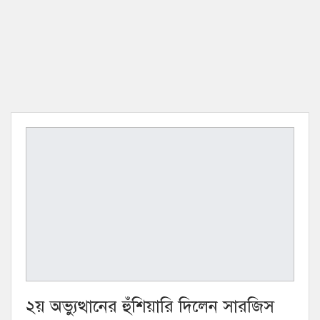
২য় অভ্যুত্থানের হুঁশিয়ারি দিলেন সারজিস