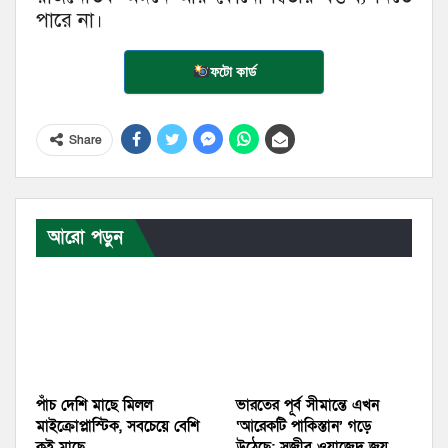
পারে না।
ফটো কার্ড
Share
আরো পড়ুন
পাঁচ দেশি মাছে মিলল
ভারতের পূর্ব সীমান্তে এখন
মাইক্রোপ্লাস্টিক, সবচেয়ে বেশি
‘আরেকটি পাকিস্তান’ গড়ে
কই মাছে
উঠেছে: সজীব ওয়াজেদ জয়