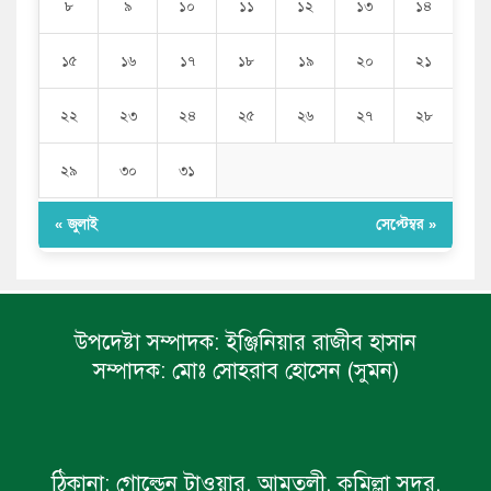
৮
৯
১০
১১
১২
১৩
১৪
১৫
১৬
১৭
১৮
১৯
২০
২১
২২
২৩
২৪
২৫
২৬
২৭
২৮
২৯
৩০
৩১
« জুলাই
সেপ্টেম্বর »
উপদেষ্টা সম্পাদক:
ইঞ্জিনিয়ার রাজীব হাসান
সম্পাদক:
মোঃ সোহরাব হোসেন (সুমন)
ঠিকানা:
গোল্ডেন টাওয়ার, আমতলী, কুমিল্লা সদর,