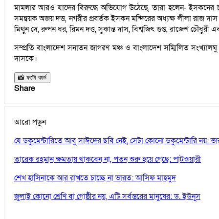
মামলার আরও যাদের বিরুদ্ধে অভিযোগ উঠেছে, তারা হলেন- ইসকনের চট্টগ্রামে
সমন্বয়ক অজয় দত্ত, নগরীর প্রবর্তক ইসকন মন্দিরের অধ্যক্ষ লীলা রাজ দাস ব
মিথুন দে, রুপন ধর, রিমন দত্ত, সুকান্ত দাস, বিশ্বজিৎ গুপ্ত, রাজেশ চৌধুরী 
সম্প্রতি বাংলাদেশ সনাতন জাগরণ মঞ্চ ও বাংলাদেশ সম্মিলিত সংখ্যালঘু
দাসকে।
📸 ফটো কার্ড
Share
আরো পড়ুন
যে ডকুমেন্টারিতে আবু সাঈদের ছবি নেই, সেটা কোনো ডকুমেন্টারি নয়: ভারপ্রা
তারেক রহমান ক্ষমতায় থাকবেন না, পতন শুরু হয়ে গেছে: পাটওয়ারী
শেখ হাসিনাকে আর রাখতে চাচ্ছে না ভারত: আসিফ মাহমুদ
জুলাই কোনো শ্রেণি বা গোষ্ঠীর নয়, এটি সর্বস্তরের মানুষের: ড. ইউনূস