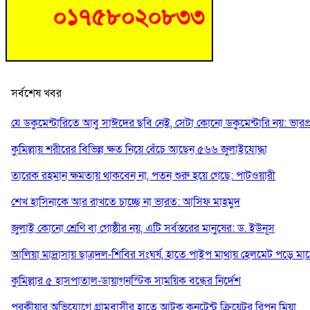
সর্বশেষ খবর
যে ডকুমেন্টারিতে আবু সাঈদের ছবি নেই, সেটা কোনো ডকুমেন্টারি নয়: ভারপ্রাপ্ত
কুমিল্লায় শরীরের বিভিন্ন ক্ষত নিয়ে বেঁচে আছেন ৫৬৬ জুলাইযোদ্ধা
তারেক রহমান ক্ষমতায় থাকবেন না, পতন শুরু হয়ে গেছে: পাটওয়ারী
শেখ হাসিনাকে আর রাখতে চাচ্ছে না ভারত: আসিফ মাহমুদ
জুলাই কোনো শ্রেণি বা গোষ্ঠীর নয়, এটি সর্বস্তরের মানুষের: ড. ইউনূস
আলিয়া মাদ্রাসায় ছাত্রদল-শিবির সংঘর্ষ, হাতে পাইপ মাথায় হেলমেট পড়ে মা
কুমিল্লার ৫ হাসপাতাল-ডায়াগনস্টিক সাময়িক বন্ধের নির্দেশ
পরকীয়ার অভিযোগে গ্রামবাসীর হাতে আটক কনটেন্ট ক্রিয়েটর রিপন মিয়া