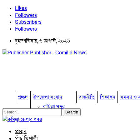
Likes
Followers
Subscribers
Followers
বৃহস্পতিবার, ৬ আগস্ট, ২০২৬
Publisher - Comilla News
প্রচ্ছদ
উপজেলা সংবাদ
রাজনীতি
শিক্ষাঙ্গন
সমস্যা ও স
কুমিল্লা সদর
কুমিল্লা সদর দক্ষিণ
বুড়িচং
ব্রাহ্মণপাড়া
প্রচ্ছদ
লাকসাম
পাঁচ মিশালী