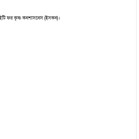
সাইটি ফর কৃষ্ণ কনশাসনেস (ইসকন)।