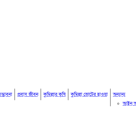
ম্ভাবনা
প্রবাস জীবন
কুমিল্লার কৃষি
কুমিল্লা ভোটের হাওয়া
অন্যান্য
আইন 
মতামত
কুমিল্ল
বিখ্যাত ব
কুমিল্ল