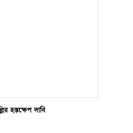
লির হস্তক্ষেপ দাবি