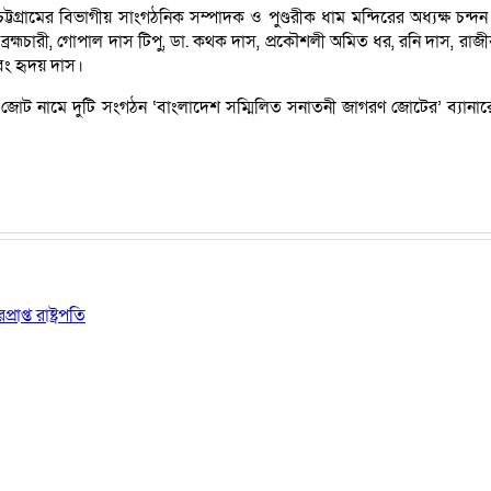
র বিভাগীয় সাংগঠনিক সম্পাদক ও পুণ্ডরীক ধাম মন্দিরের অধ্যক্ষ চন্দন কুমার ধ
্রহ্মচারী, গোপাল দাস টিপু, ডা. কথক দাস, প্রকৌশলী অমিত ধর, রনি দাস, রাজীব দা
এবং হৃদয় দাস।
 জোট নামে দুটি সংগঠন ‘বাংলাদেশ সম্মিলিত সনাতনী জাগরণ জোটের’ ব্যানারে ক
প্ত রাষ্ট্রপতি