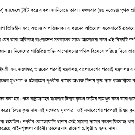
ার) হ্যান্ডেলে টুইট করে একথা জানিয়েছে তারা। মঙ্গলবার (২৬ নভেম্বর) পৃথক
িযোগ ভিত্তিহীন এবং অত্যন্ত আপত্তিজনক। এ ধরনের অভিযোগ একেবারেই গ্রহণযো
যেন তারা অবিলম্বে বাংলাদেশ সরকারের সাথে আলোচনা করে এই বিষয়টি স্পষ্ট 
ও জানায়। নিজেদের শান্তিপ্রিয় ভক্তি আন্দোলনের পথিক হিসেবে পরিচয় দিয়ে
ট্রমন্ত্রী এস. জয়শঙ্কর, ভারতের পররাষ্ট্র মন্ত্রণালয়, বাংলাদেশের পররাষ্ট্র মন্
পাত্র ও চট্টগ্রামের পুণ্ডরীক ধামের অধ্যক্ষ চিন্ময় কৃষ্ণ দাস ব্রহ্মচার
হাজির করা হয়। পরে রাষ্ট্রদ্রোহের মামলায় চিন্ময় কৃষ্ণর জামিন নামঞ্জুর করে 
েশ করে। চিন্ময় কৃষ্ণ দাস এই মঞ্চেরও মুখপাত্র। ওই সমাবেশের পরপরই চিন্ময় 
 করা হয়েছিল। নগরীর কোতোয়ালি থানায় সেই মামলা দায়ের করেন ফিরোজ খান
র করেছে আইনশৃঙ্খলা বাহিনী। তাদের নাম রাজেশ চৌধুরী ও হৃদয় দাস।