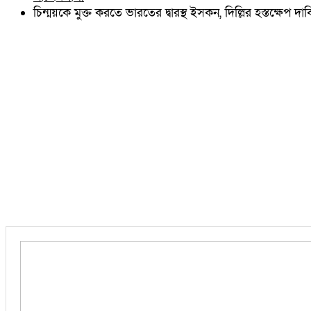
চৌদ্দগ্রাম
চিন্ময়কে মুক্ত করতে ভারতের দ্বারস্থ ইসকন, দিল্লির হস্তক্ষেপ দাব
নাঙ্গলকোট
মনোহরগঞ্জ
বরুড়া
লালমাই
দাউদকান্দি
চান্দিনা
মুরাদনগর
দেবিদ্বার
হোমনা
তিতাস
মেঘনা