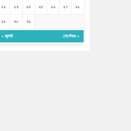
২২
২৩
২৪
২৫
২৬
২৭
২৮
২৯
৩০
৩১
« জুলাই
সেপ্টেম্বর »