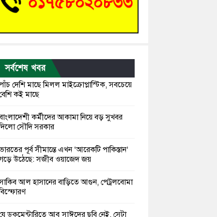
সর্বশেষ খবর
পাঁচ দেশি মাছে মিলল মাইক্রোপ্লাস্টিক, সবচেয়ে
বেশি কই মাছে
বাংলাদেশী কর্মীদের আকামা নিয়ে বড় সুখবর
দিলো সৌদি সরকার
ভারতের পূর্ব সীমান্তে এখন ‘আরেকটি পাকিস্তান’
গড়ে উঠেছে: সজীব ওয়াজেদ জয়
সাকিব আল হাসানের বাড়িতে আগুন, পেট্রলবোমা
বিস্ফোরণ
যে ডকুমেন্টারিতে আবু সাঈদের ছবি নেই, সেটা