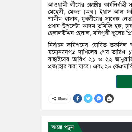
আওয়ামী লীগের কেন্দ্রীয় কার্যনির্ব
মেহেদী, মেজর (অব.) ইয়াদ আল ফক
শামীম হাসান, যুবলীগের সাবেক নেত
প্রধান উপদেষ্টা আদম তমিজি হক, ঢাকা
হেলালউদ্দিন হেলাল, মনিপুরী স্কুলের 
নির্বাচন কমিশনের ষোষিত তফসিল অনুযায়ি
মনোনয়নপত্র দাখিলের শেষ তারিখ ১৮ জ
বাছাইয়ের তারিখ ২১ ও ২২ জানুয়ারি। প্
প্রত্যাহার করা যাবে। এবং ২৬ ফেব্রুয়ার
Share
আরো পড়ুন