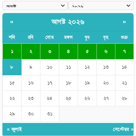
বাংলাদেশী কর্মীদের আকামা নিয়ে বড় সুখবর দিলো সৌদি সরকার
ভারতের পূর্ব সীমান্তে এখন ‘আরেকটি পাকিস্তান’ গড়ে উঠেছে: সজীব
আগষ্ট ২০২৬
«
»
ওয়াজেদ জয়
সাকিব আল হাসানের বাড়িতে আগুন, পেট্রলবোমা বিস্ফোরণ
শনি
রবি
সোম
মঙ্গল
বুধ
বৃহ
শুক্র
১
২
৩
৪
৫
৬
৭
৮
৯
১০
১১
১২
১৩
১৪
১৫
১৬
১৭
১৮
১৯
২০
২১
২২
২৩
২৪
২৫
২৬
২৭
২৮
২৯
৩০
৩১
« জুলাই
সেপ্টেম্বর »