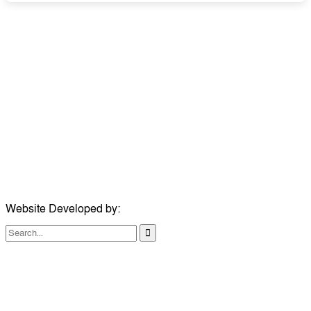
উপদেষ্টা সম্পাদক:
ইঞ্জিনিয়ার রাজীব হাসান
সম্পাদক:
মোঃ সোহরাব হোসেন (সুমন)
ঠিকানা:
গোল্ডেন টাওয়ার, আমতলী, কুমিল্লা সদর, কুমিল্লা-৩৫০০
মোবাইল:
+৮৮০১৭১৭৯৬০০৯৭
ইমেইল:
news@dailycomillanews.com
ঠিকানা:
১০৮ হোয়াইট চ্যাপেল রোড, লন্ডন ই১ ১ডিই
মোবাইল:
০৭৪১১৯৩৩২৬১
ইমেইল:
london@dailycomillanews.com
Website Developed by:
TechSmartBD.com