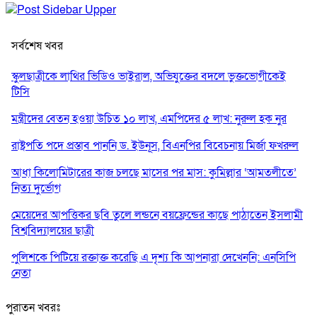
সর্বশেষ খবর
স্কুলছাত্রীকে লাথির ভিডিও ভাইরাল, অভিযুক্তের বদলে ভুক্তভোগীকেই
টিসি
মন্ত্রীদের বেতন হওয়া উচিত ১০ লাখ, এমপিদের ৫ লাখ: নুরুল হক নুর
রাষ্ট্রপতি পদে প্রস্তাব পাননি ড. ইউনূস, বিএনপির বিবেচনায় মির্জা ফখরুল
আধা কিলোমিটারের কাজ চলছে মাসের পর মাস: কুমিল্লার ‘আমতলীতে’
নিত্য দুর্ভোগ
মেয়েদের আপত্তিকর ছবি তুলে লন্ডনে বয়ফ্রেন্ডের কাছে পাঠাতেন ইসলামী
বিশ্ববিদ্যালয়ের ছাত্রী
পুলিশকে পিটিয়ে রক্তাক্ত করেছি এ দৃশ্য কি আপনারা দেখেননি: এনসিপি
নেতা
পাঁচ দেশি মাছে মিলল মাইক্রোপ্লাস্টিক, সবচেয়ে বেশি কই মাছে
পুরাতন খবরঃ