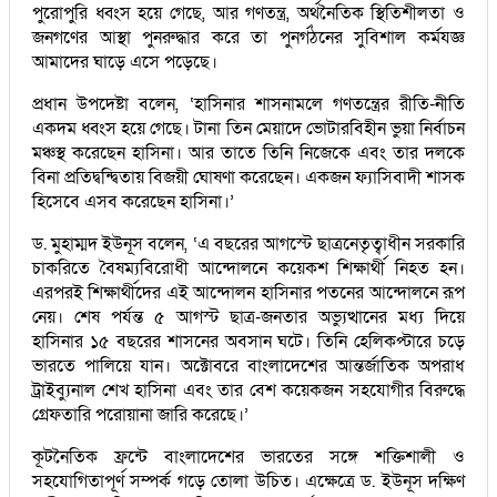
পুরোপুরি ধ্বংস হয়ে গেছে, আর গণতন্ত্র, অর্থনৈতিক স্থিতিশীলতা ও
জনগণের আস্থা পুনরুদ্ধার করে তা পুনর্গঠনের সুবিশাল কর্মযজ্ঞ
আমাদের ঘাড়ে এসে পড়েছে।
প্রধান উপদেষ্টা বলেন, ‘হাসিনার শাসনামলে গণতন্ত্রের রীতি-নীতি
একদম ধ্বংস হয়ে গেছে। টানা তিন মেয়াদে ভোটারবিহীন ভুয়া নির্বাচন
মঞ্চস্থ করেছেন হাসিনা। আর তাতে তিনি নিজেকে এবং তার দলকে
বিনা প্রতিদ্বন্দ্বিতায় বিজয়ী ঘোষণা করেছেন। একজন ফ্যাসিবাদী শাসক
হিসেবে এসব করেছেন হাসিনা।’
ড. মুহাম্মদ ইউনূস বলেন, ‘এ বছরের আগস্টে ছাত্রনেতৃত্বাধীন সরকারি
চাকরিতে বৈষম্যবিরোধী আন্দোলনে কয়েকশ শিক্ষার্থী নিহত হন।
এরপরই শিক্ষার্থীদের এই আন্দোলন হাসিনার পতনের আন্দোলনে রূপ
নেয়। শেষ পর্যন্ত ৫ আগস্ট ছাত্র-জনতার অভ্যুত্থানের মধ্য দিয়ে
হাসিনার ১৫ বছরের শাসনের অবসান ঘটে। তিনি হেলিকপ্টারে চড়ে
ভারতে পালিয়ে যান। অক্টোবরে বাংলাদেশের আন্তর্জাতিক অপরাধ
ট্রাইব্যুনাল শেখ হাসিনা এবং তার বেশ কয়েকজন সহযোগীর বিরুদ্ধে
গ্রেফতারি পরোয়ানা জারি করেছে।’
কূটনৈতিক ফ্রন্টে বাংলাদেশের ভারতের সঙ্গে শক্তিশালী ও
সহযোগিতাপূর্ণ সম্পর্ক গড়ে তোলা উচিত। এক্ষেত্রে ড. ইউনূস দক্ষিণ