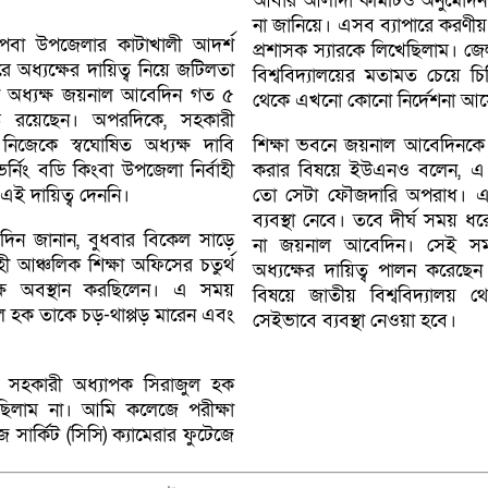
আবার আলাদা কমিটিও অনুমোদন
না জানিয়ে। এসব ব্যাপারে করণী
 পবা উপজেলার কাটাখালী আদর্শ
প্রশাসক স্যারকে লিখেছিলাম। জ
রে অধ্যক্ষের দায়িত্ব নিয়ে জটিলতা
বিশ্ববিদ্যালয়ের মতামত চেয়ে চি
ন অধ্যক্ষ জয়নাল আবেদিন গত ৫
থেকে এখনো কোনো নির্দেশনা আস
িত রয়েছেন। অপরদিকে, সহকারী
িজেকে স্বঘোষিত অধ্যক্ষ দাবি
শিক্ষা ভবনে জয়নাল আবেদিনকে
নিং বডি কিংবা উপজেলা নির্বাহী
করার বিষয়ে ইউএনও বলেন, এ
 এই দায়িত্ব দেননি।
তো সেটা ফৌজদারি অপরাধ। এ 
ব্যবস্থা নেবে। তবে দীর্ঘ সময় 
ন জানান, বুধবার বিকেল সাড়ে
না জয়নাল আবেদিন। সেই সম
ী আঞ্চলিক শিক্ষা অফিসের চতুর্থ
অধ্যক্ষের দায়িত্ব পালন করেছ
্ষে অবস্থান করছিলেন। এ সময়
বিষয়ে জাতীয় বিশ্ববিদ্যালয় থ
ল হক তাকে চড়-থাপ্পড় মারেন এবং
সেইভাবে ব্যবস্থা নেওয়া হবে।
 সহকারী অধ্যাপক সিরাজুল হক
ছিলাম না। আমি কলেজে পরীক্ষা
সার্কিট (সিসি) ক্যামেরার ফুটেজে