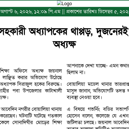
ঃ অগাস্ট ৬, ২০২৬, ১২:০৯ পি.এম || প্রকাশের তারিখঃ ডিসেম্বর ৫, ২০
 সহকারী অধ্যাপকের থাপ্পড়, দুজনেরই
অধ্যক্ষ
আপনাকে দেখা যাচ্ছে- এমন কথার
শিক্ষা অফিসে অধ্যক্ষ জয়নাল
ছিলাম না।
ে লাঞ্ছিত করার অভিযোগ উঠেছে
্যাপক সিরাজুল হকের বিরুদ্ধে।
বোয়ালিয়া মডেল থানার ভারপ্রাপ্ত
জশাহীর পবা উপজেলার কাটাখালী
মাসুদ জানান, অভিযোগটি তদন্ত
যক্ষ।
ব্যবস্থা নেওয়া হবে।
এ বিষয়ে গভর্নিং বডির সভা
করেছেন। ঘটনাটি ঘটেছে গতকাল
হোসেন বলেন, কলেজে যে এখন ক
বিকেলে সোনাদিঘীর মোড়ের শিক্ষা
জটিলতা চলছে। জয়নাল আবেদিন অ