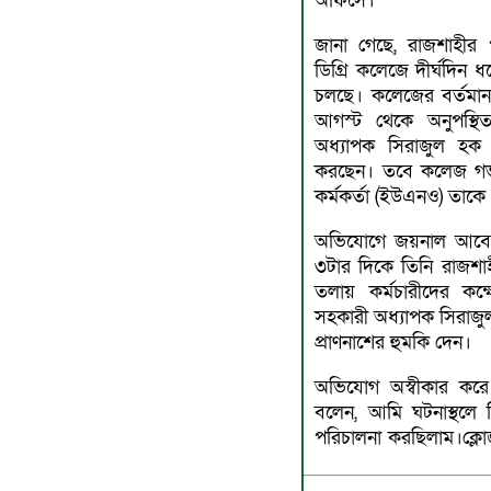
অফিসে।
জানা গেছে, রাজশাহীর
ডিগ্রি কলেজে দীর্ঘদিন ধ
চলছে। কলেজের বর্তমা
আগস্ট থেকে অনুপস্থ
অধ্যাপক সিরাজুল হক ন
করছেন। তবে কলেজ গভর্
কর্মকর্তা (ইউএনও) তাকে
অভিযোগে জয়নাল আবেদি
৩টার দিকে তিনি রাজশাহ
তলায় কর্মচারীদের কক
সহকারী অধ্যাপক সিরাজু
প্রাণনাশের হুমকি দেন।
অভিযোগ অস্বীকার করে
বলেন, আমি ঘটনাস্থলে 
পরিচালনা করছিলাম।ক্লোজ 