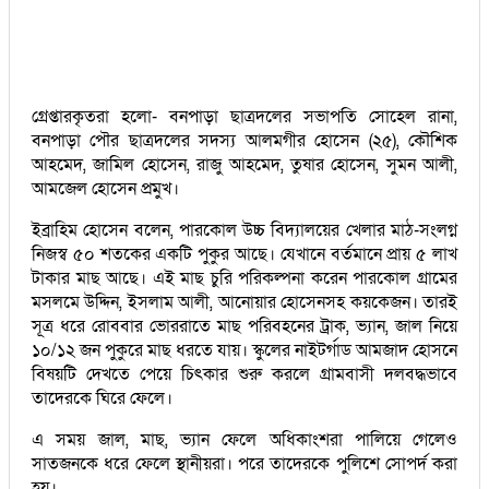
গ্রেপ্তারকৃতরা হলো- বনপাড়া ছাত্রদলের সভাপতি সোহেল রানা,
বনপাড়া পৌর ছাত্রদলের সদস্য আলমগীর হোসেন (২৫), কৌশিক
আহমেদ, জামিল হোসেন, রাজু আহমেদ, তুষার হোসেন, সুমন আলী,
আমজেল হোসেন প্রমুখ।
ইব্রাহিম হোসেন বলেন, পারকোল উচ্চ বিদ্যালয়ের খেলার মাঠ-সংলগ্ন
নিজস্ব ৫০ শতকের একটি পুকুর আছে। যেখানে বর্তমানে প্রায় ৫ লাখ
টাকার মাছ আছে। এই মাছ চুরি পরিকল্পনা করেন পারকোল গ্রামের
মসলমে উদ্দিন, ইসলাম আলী, আনোয়ার হোসেনসহ কয়কেজন। তারই
সূত্র ধরে রোববার ভোররাতে মাছ পরিবহনের ট্রাক, ভ্যান, জাল নিয়ে
১০/১২ জন পুকুরে মাছ ধরতে যায়। স্কুলের নাইটর্গাড আমজাদ হোসনে
বিষয়টি দেখতে পেয়ে চিৎকার শুরু করলে গ্রামবাসী দলবদ্ধভাবে
তাদেরকে ঘিরে ফেলে।
এ সময় জাল, মাছ, ভ্যান ফেলে অধিকাংশরা পালিয়ে গেলেও
সাতজনকে ধরে ফেলে স্থানীয়রা। পরে তাদেরকে পুলিশে সোপর্দ করা
হয়।