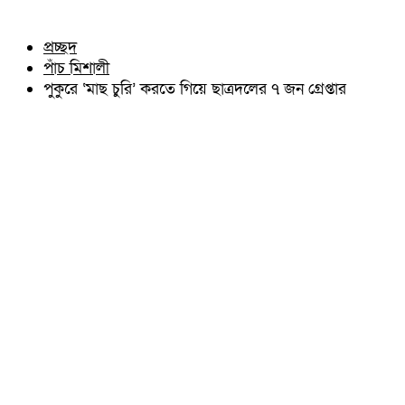
চৌদ্দগ্রাম
অন্যান্য
নাঙ্গলকোট
আইন আদালত
প্রচ্ছদ
মনোহরগঞ্জ
মতামত
পাঁচ মিশালী
বরুড়া
কুমিল্লার ঐতিহ্য
লালমাই
পুকুরে ‘মাছ চুরি’ করতে গিয়ে ছাত্রদলের ৭ জন গ্রেপ্তার
বিখ্যাত ব্যাক্তিত্ব
দাউদকান্দি
কুমিল্লা বিভাগ চাই
চান্দিনা
কুমিল্লা ভিক্টোরিয়ানস্
মুরাদনগর
দেবিদ্বার
হোমনা
তিতাস
মেঘনা