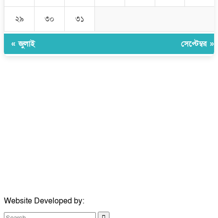
২৯
৩০
৩১
« জুলাই
সেপ্টেম্বর »
উপদেষ্টা সম্পাদক:
ইঞ্জিনিয়ার রাজীব হাসান
সম্পাদক:
মোঃ সোহরাব হোসেন (সুমন)
ঠিকানা:
গোল্ডেন টাওয়ার, আমতলী, কুমিল্লা সদর, কুমিল্লা-৩৫০০
মোবাইল:
+৮৮০১৭১৭৯৬০০৯৭
ইমেইল:
news@dailycomillanews.com
ঠিকানা:
১০৮ হোয়াইট চ্যাপেল রোড, লন্ডন ই১ ১ডিই
মোবাইল:
০৭৪১১৯৩৩২৬১
ইমেইল:
london@dailycomillanews.com
Website Developed by:
TechSmartBD.com