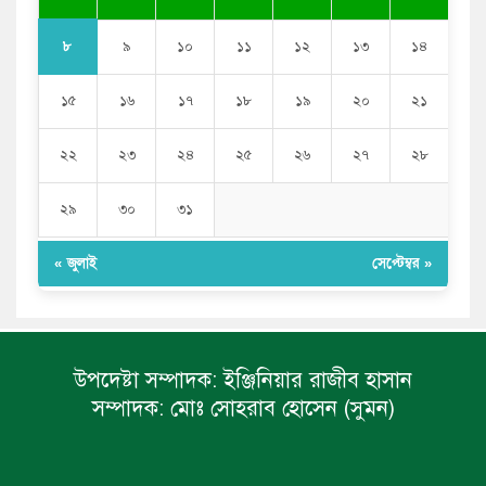
৮
৯
১০
১১
১২
১৩
১৪
১৫
১৬
১৭
১৮
১৯
২০
২১
২২
২৩
২৪
২৫
২৬
২৭
২৮
২৯
৩০
৩১
« জুলাই
সেপ্টেম্বর »
উপদেষ্টা সম্পাদক:
ইঞ্জিনিয়ার রাজীব হাসান
সম্পাদক:
মোঃ সোহরাব হোসেন (সুমন)