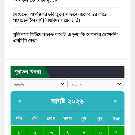
‘আমতলীতে’ নিত্য দুর্ভোগ
মেয়েদের আপত্তিকর ছবি তুলে লন্ডনে বয়ফ্রেন্ডের কাছে
পাঠাতেন ইসলামী বিশ্ববিদ্যালয়ের ছাত্রী
পুলিশকে পিটিয়ে রক্তাক্ত করেছি এ দৃশ্য কি আপনারা দেখেননি:
এনসিপি নেতা
পাঁচ দেশি মাছে মিলল মাইক্রোপ্লাস্টিক, সবচেয়ে বেশি কই মাছে
বাংলাদেশী কর্মীদের আকামা নিয়ে বড় সুখবর দিলো সৌদি
পুরাতন খবরঃ
সরকার
ভারতের পূর্ব সীমান্তে এখন ‘আরেকটি পাকিস্তান’ গড়ে উঠেছে:
সজীব ওয়াজেদ জয়
আগষ্ট ২০২৬
«
»
সাকিব আল হাসানের বাড়িতে আগুন, পেট্রলবোমা বিস্ফোরণ
শনি
রবি
সোম
মঙ্গল
বুধ
বৃহ
শুক্র
যে ডকুমেন্টারিতে আবু সাঈদের ছবি নেই, সেটা কোনো
ডকুমেন্টারি নয়: ভারপ্রাপ্ত রাষ্ট্রপতি
১
২
৩
৪
৫
৬
৭