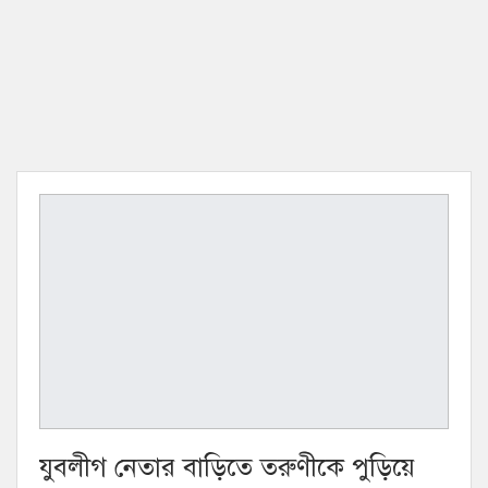
যুবলীগ নেতার বাড়িতে তরুণীকে পুড়িয়ে