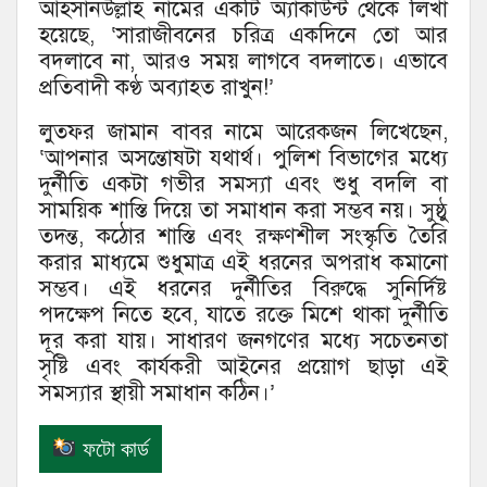
আহসানউল্লাহ নামের একটি অ্যাকাউন্ট থেকে লিখা
হয়েছে, ‘সারাজীবনের চরিত্র একদিনে তো আর
বদলাবে না, আরও সময় লাগবে বদলাতে। এভাবে
প্রতিবাদী কণ্ঠ অব্যাহত রাখুন!’
লুতফর জামান বাবর নামে আরেকজন লিখেছেন,
‘আপনার অসন্তোষটা যথার্থ। পুলিশ বিভাগের মধ্যে
দুর্নীতি একটা গভীর সমস্যা এবং শুধু বদলি বা
সাময়িক শাস্তি দিয়ে তা সমাধান করা সম্ভব নয়। সুষ্ঠু
তদন্ত, কঠোর শাস্তি এবং রক্ষণশীল সংস্কৃতি তৈরি
করার মাধ্যমে শুধুমাত্র এই ধরনের অপরাধ কমানো
সম্ভব। এই ধরনের দুর্নীতির বিরুদ্ধে সুনির্দিষ্ট
পদক্ষেপ নিতে হবে, যাতে রক্তে মিশে থাকা দুর্নীতি
দূর করা যায়। সাধারণ জনগণের মধ্যে সচেতনতা
সৃষ্টি এবং কার্যকরী আইনের প্রয়োগ ছাড়া এই
সমস্যার স্থায়ী সমাধান কঠিন।’
ফটো কার্ড