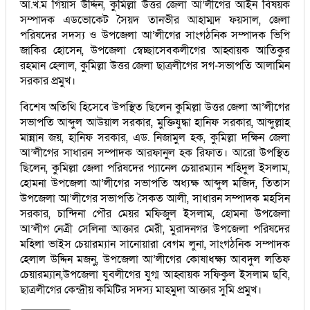
আ.খ.ম গিয়াস উদ্দিন, কুমিল্লা উত্তর জেলা আ’লীগের আইন বিষয়ক
সম্পাদক এডভোকেট সৈয়দ তানভীর আহাম্মদ ফয়সাল, জেলা
পরিষদের সদস্য ও উপজেলা আ’লীগের সাংগঠনিক সম্পাদক ভিপি
জাকির হোসেন, উপজেলা স্বেচ্ছাসেবকলীগের আহ্বায়ক আতিকুর
রহমান হেলাল, কুমিল্লা উত্তর জেলা ছাত্রলীগের সগ-সভাপতি আলামিন
সরকার প্রমুখ।
বিশেষ অতিথি হিসেবে উপস্থিত ছিলেন কুমিল্লা উত্তর জেলা আ’লীগের
সভাপতি আব্দুল আউয়াল সরকার, মুক্তিযুদ্ধা হানিফ সরকার, আব্দুল্লাহ
মান্নান জয়, হানিফ সরকার, এড. নিজামুল হক, কুমিল্লা দক্ষিন জেলা
আ’লীগের সাধারন সম্পাদক আরফানুল হক রিফাত। আরো উপস্থিত
ছিলেন, কুমিল্লা জেলা পরিষদের প্যানেল চেয়ারম্যান শহিদুল ইসলাম,
হোমনা উপজেলা আ’লীগের সভাপতি অধ্যক্ষ আব্দুল মজিদ, তিতাস
উপজেলা আ’লীগের সভাপতি সৈকত আলী, সাধারন সম্পাদক মহসিন
সরকার, চান্দিনা পৌর মেয়র মফিজুল ইসলাম, হোমনা উপজেলা
আ’লীগ নেত্রী সেলিনা আক্তার মেরী, মুরাদনগর উপজেলা পরিষদের
মহিলা ভাইস চেয়ারম্যান সানোয়ারা বেগম লুনা, সাংগঠনিক সম্পাদক
হেলাল উদ্দিন মজনু, উপজেলা আ’লীগের কোষাধক্ষ্য আবদুল লতিফ
চেয়ারম্যান,উপজেলা যুবলীগের যুগ্ম আহ্বায়ক সফিকুল ইসলাম ছবি,
ছাত্রলীগের কেন্দ্রীয় কমিটির সদস্য মাহমুদা আক্তার সুমি প্রমুখ।