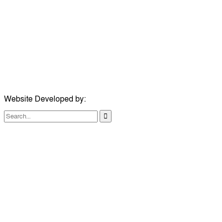
ঠিকানা:
গোল্ডেন টাওয়ার, আমতলী, কুমিল্লা সদর, কুমিল্লা-৩৫০০
মোবাইল:
+৮৮০১৭১৭৯৬০০৯৭
ইমেইল:
news@dailycomillanews.com
ঠিকানা:
১০৮ হোয়াইট চ্যাপেল রোড, লন্ডন ই১ ১ডিই
মোবাইল:
০৭৪১১৯৩৩২৬১
ইমেইল:
london@dailycomillanews.com
Website Developed by:
TechSmartBD.com