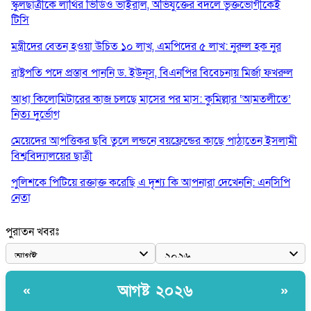
স্কুলছাত্রীকে লাথির ভিডিও ভাইরাল, অভিযুক্তের বদলে ভুক্তভোগীকেই
টিসি
মন্ত্রীদের বেতন হওয়া উচিত ১০ লাখ, এমপিদের ৫ লাখ: নুরুল হক নুর
রাষ্ট্রপতি পদে প্রস্তাব পাননি ড. ইউনূস, বিএনপির বিবেচনায় মির্জা ফখরুল
আধা কিলোমিটারের কাজ চলছে মাসের পর মাস: কুমিল্লার ‘আমতলীতে’
নিত্য দুর্ভোগ
মেয়েদের আপত্তিকর ছবি তুলে লন্ডনে বয়ফ্রেন্ডের কাছে পাঠাতেন ইসলামী
বিশ্ববিদ্যালয়ের ছাত্রী
পুলিশকে পিটিয়ে রক্তাক্ত করেছি এ দৃশ্য কি আপনারা দেখেননি: এনসিপি
নেতা
পাঁচ দেশি মাছে মিলল মাইক্রোপ্লাস্টিক, সবচেয়ে বেশি কই মাছে
পুরাতন খবরঃ
বাংলাদেশী কর্মীদের আকামা নিয়ে বড় সুখবর দিলো সৌদি সরকার
ভারতের পূর্ব সীমান্তে এখন ‘আরেকটি পাকিস্তান’ গড়ে উঠেছে: সজীব
আগষ্ট ২০২৬
«
»
ওয়াজেদ জয়