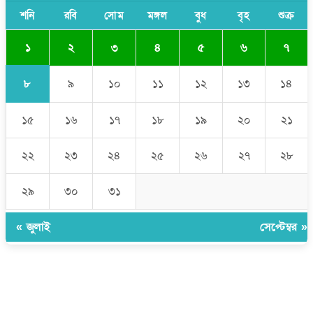
সাকিব আল হাসানের বাড়িতে আগুন, পেট্রলবোমা বিস্ফোরণ
শনি
রবি
সোম
মঙ্গল
বুধ
বৃহ
শুক্র
১
২
৩
৪
৫
৬
৭
৮
৯
১০
১১
১২
১৩
১৪
১৫
১৬
১৭
১৮
১৯
২০
২১
২২
২৩
২৪
২৫
২৬
২৭
২৮
২৯
৩০
৩১
« জুলাই
সেপ্টেম্বর »
উপদেষ্টা সম্পাদক:
ইঞ্জিনিয়ার রাজীব হাসান
সম্পাদক:
মোঃ সোহরাব হোসেন (সুমন)