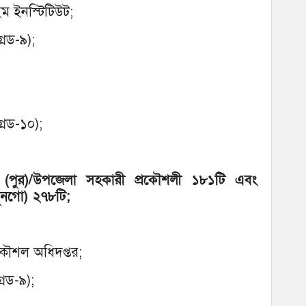
ইম ইনস্টিটিউট;
রেড-৯);
রেড-১০);
 (পুর)/উপজেলা সহকারী প্রকৌশলী ১৮১টি এবং
ুনগো) ২৭৮টি;
্রকৌশল অধিদপ্তর;
রেড-৯);