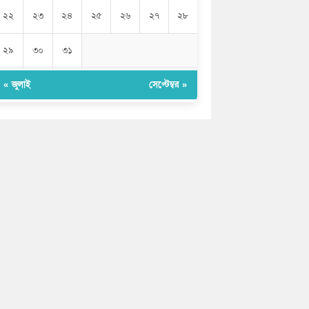
২২
২৩
২৪
২৫
২৬
২৭
২৮
২৯
৩০
৩১
« জুলাই
সেপ্টেম্বর »