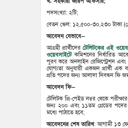
খ. সহকারী জরিপ অফিসার;
পদসংখ্যা: ২টি;
বেতন স্কেল: ১২,৫০০-৩০,২৩০ টাকা (গ্
আবেদন যেভাবে—
আগ্রহী প্রার্থীদের
টেলিটকের এই ওয়েব
ওয়েবসাইটে
কমিশনের নির্ধারিত আবেদ
পূরণ করে অনলাইন রেজিস্ট্রেশন এবং
যোগ্যতা অনুযায়ী একজন প্রার্থী এ
প্রতি পদের জন্য আলাদা নিবন্ধন ফি জ
আবেদন ফি—
টেলিটক প্রি-পেইড নম্বর থেকে পরীক্ষা
জন্য ২০০ এবং ১১তম গ্রেডের পদের
মধ্যে পাঠাতে হবে;
আবেদনের শেষ তারিখ
: আগামী ১৩ ফেব