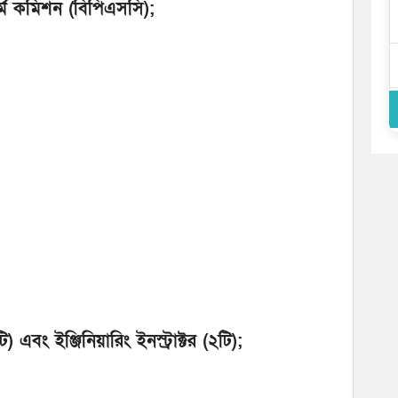
কর্ম কমিশন (বিপিএসসি);
) এবং ইঞ্জিনিয়ারিং ইনস্ট্রাক্টর (২টি);