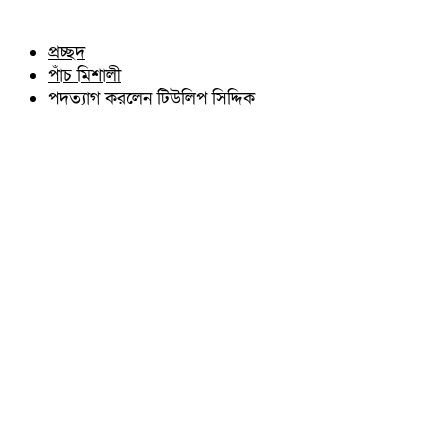
চৌদ্দগ্রাম
অন্যান্য
নাঙ্গলকোট
আইন আদালত
প্রচ্ছদ
মনোহরগঞ্জ
মতামত
পাঁচ মিশালী
বরুড়া
কুমিল্লার ঐতিহ্য
লালমাই
পদত্যাগ করলেন টিউলিপ সিদ্দিক
বিখ্যাত ব্যাক্তিত্ব
দাউদকান্দি
কুমিল্লা বিভাগ চাই
চান্দিনা
কুমিল্লা ভিক্টোরিয়ানস্
মুরাদনগর
দেবিদ্বার
হোমনা
তিতাস
মেঘনা