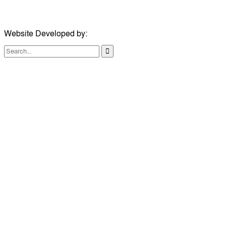
ইমেইল:
london@dailycomillanews.com
Website Developed by:
TechSmartBD.com