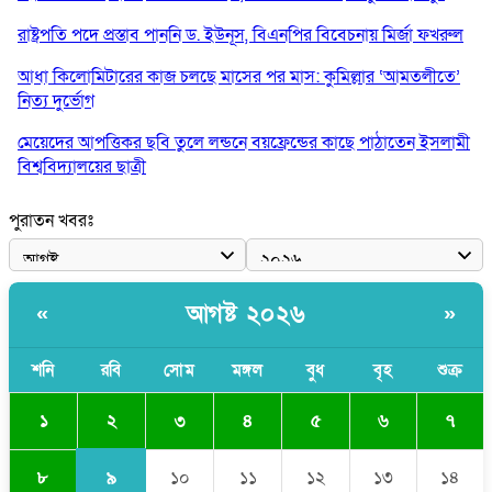
রাষ্ট্রপতি পদে প্রস্তাব পাননি ড. ইউনূস, বিএনপির বিবেচনায় মির্জা ফখরুল
আধা কিলোমিটারের কাজ চলছে মাসের পর মাস: কুমিল্লার ‘আমতলীতে’
নিত্য দুর্ভোগ
মেয়েদের আপত্তিকর ছবি তুলে লন্ডনে বয়ফ্রেন্ডের কাছে পাঠাতেন ইসলামী
বিশ্ববিদ্যালয়ের ছাত্রী
পুলিশকে পিটিয়ে রক্তাক্ত করেছি এ দৃশ্য কি আপনারা দেখেননি: এনসিপি
পুরাতন খবরঃ
নেতা
পাঁচ দেশি মাছে মিলল মাইক্রোপ্লাস্টিক, সবচেয়ে বেশি কই মাছে
আগষ্ট ২০২৬
«
»
বাংলাদেশী কর্মীদের আকামা নিয়ে বড় সুখবর দিলো সৌদি সরকার
ভারতের পূর্ব সীমান্তে এখন ‘আরেকটি পাকিস্তান’ গড়ে উঠেছে: সজীব
শনি
রবি
সোম
মঙ্গল
বুধ
বৃহ
শুক্র
ওয়াজেদ জয়
২
১
৩
৪
৫
৬
৭
৯
৮
১০
১১
১২
১৩
১৪