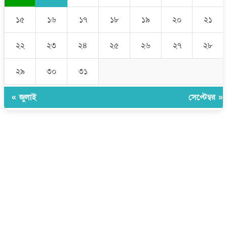
১৫
১৬
১৭
১৮
১৯
২০
২১
২২
২৩
২৪
২৫
২৬
২৭
২৮
২৯
৩০
৩১
« জুলাই
সেপ্টেম্বর »
উপদেষ্টা সম্পাদক:
ইঞ্জিনিয়ার রাজীব হাসান
সম্পাদক:
মোঃ সোহরাব হোসেন (সুমন)
ঠিকানা:
গোল্ডেন টাওয়ার, আমতলী, কুমিল্লা সদর, কুমিল্লা-৩৫০০
মোবাইল:
+৮৮০১৭১৭৯৬০০৯৭
ইমেইল:
news@dailycomillanews.com
ঠিকানা:
১০৮ হোয়াইট চ্যাপেল রোড, লন্ডন ই১ ১ডিই
মোবাইল:
০৭৪১১৯৩৩২৬১