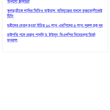
আনলো স্থানীয়রা
স্কুলছাত্রীকে লাথির ভিডিও ভাইরাল, অভিযুক্তের বদলে ভুক্তভোগীকেই
টিসি
মন্ত্রীদের বেতন হওয়া উচিত ১০ লাখ, এমপিদের ৫ লাখ: নুরুল হক নুর
রাষ্ট্রপতি পদে প্রস্তাব পাননি ড. ইউনূস, বিএনপির বিবেচনায় মির্জা
ফখরুল