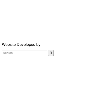
মোবাইল:
+৮৮০১৭১৭৯৬০০৯৭
ইমেইল:
news@dailycomillanews.com
ঠিকানা:
১০৮ হোয়াইট চ্যাপেল রোড, লন্ডন ই১ ১ডিই
মোবাইল:
০৭৪১১৯৩৩২৬১
ইমেইল:
london@dailycomillanews.com
Website Developed by:
TechSmartBD.com