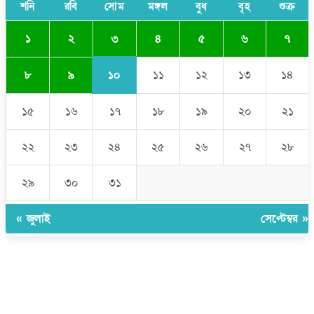
শনি
রবি
সোম
মঙ্গল
বুধ
বৃহ
শুক্র
নেতা
৩
১
২
৪
৫
৬
৭
১০
৮
৯
১১
১২
১৩
১৪
১৫
১৬
১৭
১৮
১৯
২০
২১
২২
২৩
২৪
২৫
২৬
২৭
২৮
২৯
৩০
৩১
« জুলাই
সেপ্টেম্বর »
উপদেষ্টা সম্পাদক:
ইঞ্জিনিয়ার রাজীব হাসান
সম্পাদক:
মোঃ সোহরাব হোসেন (সুমন)
ঠিকানা:
গোল্ডেন টাওয়ার, আমতলী, কুমিল্লা সদর, কুমিল্লা-৩৫০০