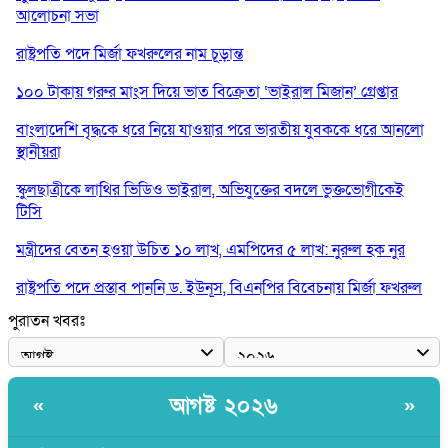
আলোচনা সভা
রাষ্ট্রপতি পদে মির্জা ফখরুলের নাম চূড়ান্ত
১০০ টাকায় গরুর মাংস দিয়ে ভাত বিক্রেতা ‘ভাইরাল মিজান’ গ্রেপ্তার
বাংলাদেশি বৃদ্ধকে ধরে নিয়ে যাওয়ার পরে ভারতীয় যুবককে ধরে আনলো
স্থানীয়রা
স্কুলছাত্রীকে লাথির ভিডিও ভাইরাল, অভিযুক্তের বদলে ভুক্তভোগীকেই
টিসি
মন্ত্রীদের বেতন হওয়া উচিত ১০ লাখ, এমপিদের ৫ লাখ: নুরুল হক নুর
রাষ্ট্রপতি পদে প্রস্তাব পাননি ড. ইউনূস, বিএনপির বিবেচনায় মির্জা ফখরুল
পুরাতন খবরঃ
আধা কিলোমিটারের কাজ চলছে মাসের পর মাস: কুমিল্লার ‘আমতলীতে’
নিত্য দুর্ভোগ
মেয়েদের আপত্তিকর ছবি তুলে লন্ডনে বয়ফ্রেন্ডের কাছে পাঠাতেন ইসলামী
আগষ্ট ২০২৬
«
»
বিশ্ববিদ্যালয়ের ছাত্রী
পুলিশকে পিটিয়ে রক্তাক্ত করেছি এ দৃশ্য কি আপনারা দেখেননি: এনসিপি