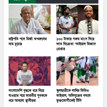
রাষ্ট্রপতি পদে মির্জা ফখরুলের
১০০ টাকায় গরুর মাংস দিয়ে
নাম চূড়ান্ত
ভাত বিক্রেতা ‘ভাইরাল মিজান’
গ্রেপ্তার
বাংলাদেশি বৃদ্ধকে ধরে নিয়ে
স্কুলছাত্রীকে লাথির ভিডিও
যাওয়ার পরে ভারতীয় যুবককে
ভাইরাল, অভিযুক্তের বদলে
ধরে আনলো স্থানীয়রা
ভুক্তভোগীকেই টিসি