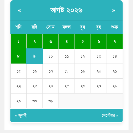
‘আমতলীতে’ নিত্য দুর্ভোগ
আগষ্ট ২০২৬
«
»
মেয়েদের আপত্তিকর ছবি তুলে লন্ডনে বয়ফ্রেন্ডের কাছে
পাঠাতেন ইসলামী বিশ্ববিদ্যালয়ের ছাত্রী
শনি
রবি
সোম
মঙ্গল
বুধ
বৃহ
শুক্র
পুলিশকে পিটিয়ে রক্তাক্ত করেছি এ দৃশ্য কি আপনারা দেখেননি:
২
১
৩
৪
৫
৬
৭
এনসিপি নেতা
৯
৮
১০
১১
১২
১৩
১৪
১৫
১৬
১৭
১৮
১৯
২০
২১
২২
২৩
২৪
২৫
২৬
২৭
২৮
২৯
৩০
৩১
« জুলাই
সেপ্টেম্বর »