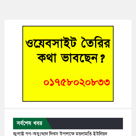
সর্বশেষ খবর
জুলাই গণ-অভ্যুত্থান দিবস উপলক্ষে ময়নামতি ইউনিয়ন