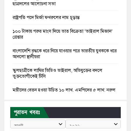
ছাত্রদলের আলোচনা সভা
রাষ্ট্রপতি পদে মির্জা ফখরুলের নাম চূড়ান্ত
১০০ টাকায় গরুর মাংস দিয়ে ভাত বিক্রেতা ‘ভাইরাল মিজান’
গ্রেপ্তার
বাংলাদেশি বৃদ্ধকে ধরে নিয়ে যাওয়ার পরে ভারতীয় যুবককে ধরে
আনলো স্থানীয়রা
স্কুলছাত্রীকে লাথির ভিডিও ভাইরাল, অভিযুক্তের বদলে
ভুক্তভোগীকেই টিসি
মন্ত্রীদের বেতন হওয়া উচিত ১০ লাখ, এমপিদের ৫ লাখ: নুরুল
হক নুর
রাষ্ট্রপতি পদে প্রস্তাব পাননি ড. ইউনূস, বিএনপির বিবেচনায় মির্জা
পুরাতন খবরঃ
ফখরুল
আধা কিলোমিটারের কাজ চলছে মাসের পর মাস: কুমিল্লার