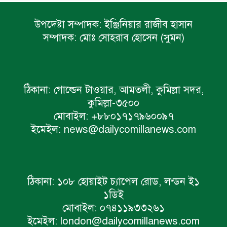
উপদেষ্টা সম্পাদক:
ইঞ্জিনিয়ার রাজীব হাসান
সম্পাদক:
মোঃ সোহরাব হোসেন (সুমন)
ঠিকানা:
গোল্ডেন টাওয়ার, আমতলী, কুমিল্লা সদর,
কুমিল্লা-৩৫০০
মোবাইল:
+৮৮০১৭১৭৯৬০০৯৭
ইমেইল:
news@dailycomillanews.com
ঠিকানা:
১০৮ হোয়াইট চ্যাপেল রোড, লন্ডন ই১
১ডিই
মোবাইল:
০৭৪১১৯৩৩২৬১
ইমেইল:
london@dailycomillanews.com