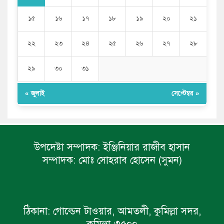
১৫
১৬
১৭
১৮
১৯
২০
২১
২২
২৩
২৪
২৫
২৬
২৭
২৮
২৯
৩০
৩১
« জুলাই
সেপ্টেম্বর »
উপদেষ্টা সম্পাদক:
ইঞ্জিনিয়ার রাজীব হাসান
সম্পাদক:
মোঃ সোহরাব হোসেন (সুমন)
ঠিকানা:
গোল্ডেন টাওয়ার, আমতলী, কুমিল্লা সদর,