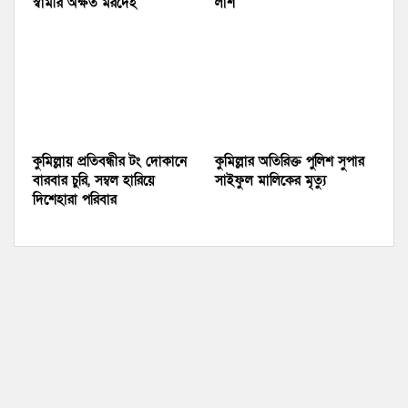
স্বামীর অক্ষত মরদেহ
লাশ
কুমিল্লায় প্রতিবন্ধীর টং দোকানে
কুমিল্লার অতিরিক্ত পুলিশ সুপার
বারবার চুরি, সম্বল হারিয়ে
সাইফুল মালিকের মৃত্যু
দিশেহারা পরিবার