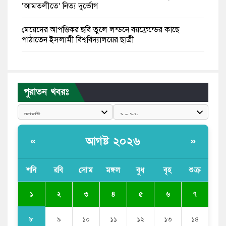
‘আমতলীতে’ নিত্য দুর্ভোগ
মেয়েদের আপত্তিকর ছবি তুলে লন্ডনে বয়ফ্রেন্ডের কাছে
পাঠাতেন ইসলামী বিশ্ববিদ্যালয়ের ছাত্রী
পুলিশকে পিটিয়ে রক্তাক্ত করেছি এ দৃশ্য কি আপনারা দেখেননি:
এনসিপি নেতা
পুরাতন খবরঃ
পাঁচ দেশি মাছে মিলল মাইক্রোপ্লাস্টিক, সবচেয়ে বেশি কই মাছে
বাংলাদেশী কর্মীদের আকামা নিয়ে বড় সুখবর দিলো সৌদি
সরকার
আগষ্ট ২০২৬
«
»
ভারতের পূর্ব সীমান্তে এখন ‘আরেকটি পাকিস্তান’ গড়ে উঠেছে:
সজীব ওয়াজেদ জয়
শনি
রবি
সোম
মঙ্গল
বুধ
বৃহ
শুক্র
সাকিব আল হাসানের বাড়িতে আগুন, পেট্রলবোমা বিস্ফোরণ
১
২
৩
৪
৫
৬
৭
৮
৯
১০
১১
১২
১৩
১৪