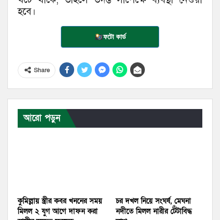
হবে।
ফটো কার্ড
Share
আরো পড়ুন
কুমিল্লায় স্ত্রীর কবর খননের সময়
চর দখল নিয়ে সংঘর্ষ, মেঘনা
মিলল ২ যুগ আগে দাফন করা
নদীতে মিলল নারীর টেঁটাবিদ্ধ