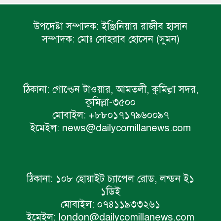
উপদেষ্টা সম্পাদক:
ইঞ্জিনিয়ার রাজীব হাসান
সম্পাদক:
মোঃ সোহরাব হোসেন (সুমন)
ঠিকানা:
গোল্ডেন টাওয়ার, আমতলী, কুমিল্লা সদর,
কুমিল্লা-৩৫০০
মোবাইল:
+৮৮০১৭১৭৯৬০০৯৭
ইমেইল:
news@dailycomillanews.com
ঠিকানা:
১০৮ হোয়াইট চ্যাপেল রোড, লন্ডন ই১
১ডিই
মোবাইল:
০৭৪১১৯৩৩২৬১
ইমেইল:
london@dailycomillanews.com