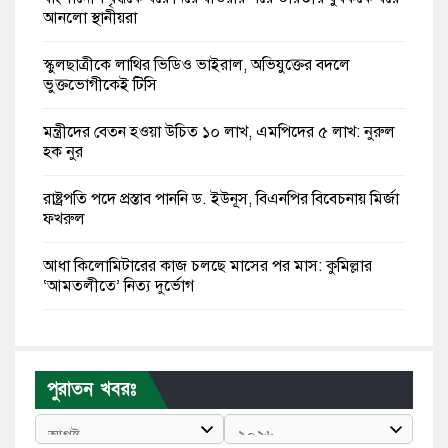
আনলো স্থানীয়রা
স্কুলছাত্রীকে লাথির ভিডিও ভাইরাল, অভিযুক্তের বদলে
ভুক্তভোগীকেই টিসি
মন্ত্রীদের বেতন হওয়া উচিত ১০ লাখ, এমপিদের ৫ লাখ: নুরুল
হক নুর
রাষ্ট্রপতি পদে প্রস্তাব পাননি ড. ইউনূস, বিএনপির বিবেচনায় মির্জা
ফখরুল
আধা কিলোমিটারের কাজ চলছে মাসের পর মাস: কুমিল্লার
‘আমতলীতে’ নিত্য দুর্ভোগ
মেয়েদের আপত্তিকর ছবি তুলে লন্ডনে বয়ফ্রেন্ডের কাছে
পাঠাতেন ইসলামী বিশ্ববিদ্যালয়ের ছাত্রী
পুরাতন খবরঃ
পুলিশকে পিটিয়ে রক্তাক্ত করেছি এ দৃশ্য কি আপনারা দেখেননি:
এনসিপি নেতা