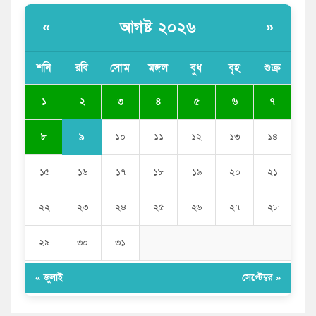
পাঁচ দেশি মাছে মিলল মাইক্রোপ্লাস্টিক, সবচেয়ে বেশি কই মাছে
আগষ্ট ২০২৬
«
»
বাংলাদেশী কর্মীদের আকামা নিয়ে বড় সুখবর দিলো সৌদি
সরকার
শনি
রবি
সোম
মঙ্গল
বুধ
বৃহ
শুক্র
ভারতের পূর্ব সীমান্তে এখন ‘আরেকটি পাকিস্তান’ গড়ে উঠেছে:
২
১
৩
৪
৫
৬
৭
সজীব ওয়াজেদ জয়
৯
৮
১০
১১
১২
১৩
১৪
১৫
১৬
১৭
১৮
১৯
২০
২১
২২
২৩
২৪
২৫
২৬
২৭
২৮
২৯
৩০
৩১
« জুলাই
সেপ্টেম্বর »