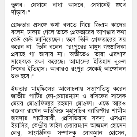
তুলব। যেখানে বাধা আসবে, সেখানেই রুখে
দাঁড়াব।”
গ্রেফতার প্রসঙ্গে কথা বলতে গিয়ে জিএম কাদের
বলেন, ঢাকায় গেলে তাকে গ্রেফতারের আশঙ্কার কথা
কেউ কেউ জানিয়েছেন। তবে তিনি গ্রেফতারের ভয়
করেন না। তিনি বলেন, “রংপুরের মানুষ গড্ডালিকা
প্রবাহে গা ভাসায় না। অতীতেও তারা এরশাদ
সাহেবকে রক্ষা করেছে। আমাদের ইতিহাস নুরুল
দিনের ইতিহাস। আবারও রংপুর থেকেই আন্দোলন
শুরু হবে।”
ইফতার মাহফিলের আলোচনায় সভাপতিত্ব করেন
জাতীয় পার্টির কো-চেয়ারম্যান ও রসিকের সাবেক
মেয়র মোস্তাফিজার রহমান মোস্তফা। এতে আরও
বক্তব্য রাখেন অতিরিক্ত মহাসচিব ব্যারিস্টার শামীম
হায়দার পাটোয়ারী, প্রেসিডিয়াম সদস্য এসএম
ইয়াসির, কেন্দ্রীয় ভাইস চেয়ারম্যান আজমল হোসেন
লেবু, সাংগঠনিক সম্পাদক লোকমান হোসেন,