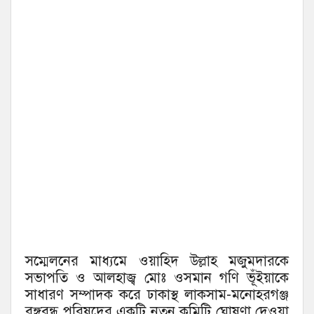
সম্মেলনের মাধ্যমে ওয়াহিদ উল্লাহ মজুমদারকে
সভাপতি ও আলহাজ্ব মোঃ ওসমান গণি ভূঁইয়াকে
সাধারণ সম্পাদক করে ঢাকাস্থ লাকসাম-মনোহরগঞ্জ
বঙ্গবন্ধু পরিষদের একটি নতুন কমিটি ঘোষণা দেওয়া