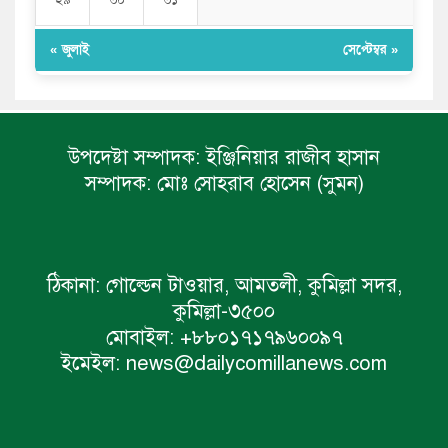
২৯
৩০
৩১
« জুলাই
সেপ্টেম্বর »
উপদেষ্টা সম্পাদক:
ইঞ্জিনিয়ার রাজীব হাসান
সম্পাদক:
মোঃ সোহরাব হোসেন (সুমন)
ঠিকানা:
গোল্ডেন টাওয়ার, আমতলী, কুমিল্লা সদর,
কুমিল্লা-৩৫০০
মোবাইল:
+৮৮০১৭১৭৯৬০০৯৭
ইমেইল:
news@dailycomillanews.com