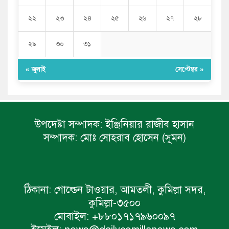
২২
২৩
২৪
২৫
২৬
২৭
২৮
২৯
৩০
৩১
« জুলাই
সেপ্টেম্বর »
উপদেষ্টা সম্পাদক:
ইঞ্জিনিয়ার রাজীব হাসান
সম্পাদক:
মোঃ সোহরাব হোসেন (সুমন)
ঠিকানা:
গোল্ডেন টাওয়ার, আমতলী, কুমিল্লা সদর,
কুমিল্লা-৩৫০০
মোবাইল:
+৮৮০১৭১৭৯৬০০৯৭