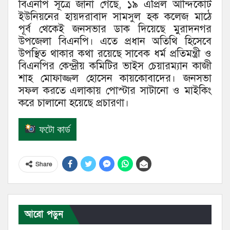
বিএনপি সূত্রে জানা গেছে, ১৯ এপ্রিল আন্দিকোট
ইউনিয়নের হায়দরাবাদ সামসুল হক কলেজ মাঠে
পূর্ব থেকেই জনসভার ডাক দিয়েছে মুরাদনগর
উপজেলা বিএনপি। এতে প্রধান অতিথি হিসেবে
উপস্থিত থাকার কথা রয়েছে সাবেক ধর্ম প্রতিমন্ত্রী ও
বিএনপির কেন্দ্রীয় কমিটির ভাইস চেয়ারম্যান কাজী
শাহ মোফাজ্জল হোসেন কায়কোবাদের। জনসভা
সফল করতে এলাকায় পোস্টার সাটানো ও মাইকিং
করে চালানো হয়েছে প্রচারণা।
ফটো কার্ড
Share
আরো পড়ুন