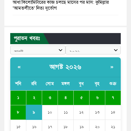
আধা কিলোমিটারের কাজ চলছে মাসের পর মাস: কুমিল্লার
‘আমতলীতে’ নিত্য দুর্ভোগ
মেয়েদের আপত্তিকর ছবি তুলে লন্ডনে বয়ফ্রেন্ডের কাছে
পাঠাতেন ইসলামী বিশ্ববিদ্যালয়ের ছাত্রী
পুরাতন খবরঃ
পুলিশকে পিটিয়ে রক্তাক্ত করেছি এ দৃশ্য কি আপনারা দেখেননি:
এনসিপি নেতা
পাঁচ দেশি মাছে মিলল মাইক্রোপ্লাস্টিক, সবচেয়ে বেশি কই মাছে
আগষ্ট ২০২৬
«
»
বাংলাদেশী কর্মীদের আকামা নিয়ে বড় সুখবর দিলো সৌদি
সরকার
শনি
রবি
সোম
মঙ্গল
বুধ
বৃহ
শুক্র
ভারতের পূর্ব সীমান্তে এখন ‘আরেকটি পাকিস্তান’ গড়ে উঠেছে:
২
১
৩
৪
৫
৬
৭
সজীব ওয়াজেদ জয়
৯
৮
১০
১১
১২
১৩
১৪
১৫
১৬
১৭
১৮
১৯
২০
২১