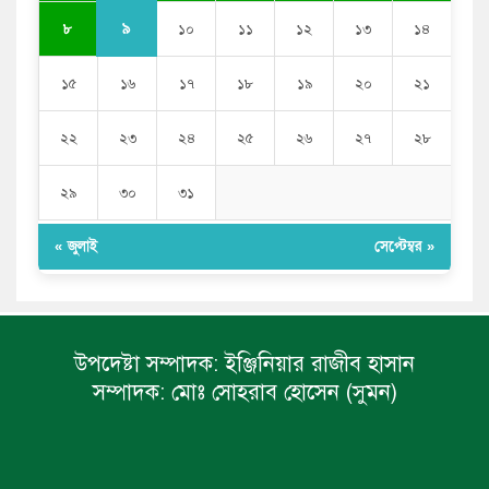
৯
৮
১০
১১
১২
১৩
১৪
১৫
১৬
১৭
১৮
১৯
২০
২১
২২
২৩
২৪
২৫
২৬
২৭
২৮
২৯
৩০
৩১
« জুলাই
সেপ্টেম্বর »
উপদেষ্টা সম্পাদক:
ইঞ্জিনিয়ার রাজীব হাসান
সম্পাদক:
মোঃ সোহরাব হোসেন (সুমন)