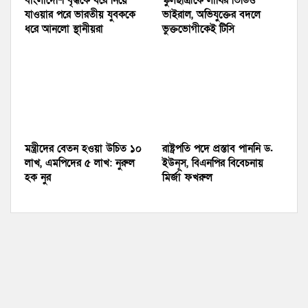
বাংলাদেশি বৃদ্ধকে ধরে নিয়ে
স্কুলছাত্রীকে লাথির ভিডিও
যাওয়ার পরে ভারতীয় যুবককে
ভাইরাল, অভিযুক্তের বদলে
ধরে আনলো স্থানীয়রা
ভুক্তভোগীকেই টিসি
মন্ত্রীদের বেতন হওয়া উচিত ১০
রাষ্ট্রপতি পদে প্রস্তাব পাননি ড.
লাখ, এমপিদের ৫ লাখ: নুরুল
ইউনূস, বিএনপির বিবেচনায়
হক নুর
মির্জা ফখরুল