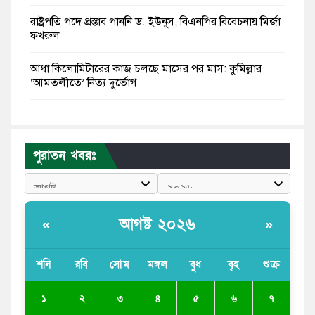
রাষ্ট্রপতি পদে প্রস্তাব পাননি ড. ইউনূস, বিএনপির বিবেচনায় মির্জা
ফখরুল
আধা কিলোমিটারের কাজ চলছে মাসের পর মাস: কুমিল্লার
‘আমতলীতে’ নিত্য দুর্ভোগ
মেয়েদের আপত্তিকর ছবি তুলে লন্ডনে বয়ফ্রেন্ডের কাছে
পাঠাতেন ইসলামী বিশ্ববিদ্যালয়ের ছাত্রী
পুরাতন খবরঃ
পুলিশকে পিটিয়ে রক্তাক্ত করেছি এ দৃশ্য কি আপনারা দেখেননি:
এনসিপি নেতা
পাঁচ দেশি মাছে মিলল মাইক্রোপ্লাস্টিক, সবচেয়ে বেশি কই মাছে
আগষ্ট ২০২৬
«
»
বাংলাদেশী কর্মীদের আকামা নিয়ে বড় সুখবর দিলো সৌদি
সরকার
শনি
রবি
সোম
মঙ্গল
বুধ
বৃহ
শুক্র
ভারতের পূর্ব সীমান্তে এখন ‘আরেকটি পাকিস্তান’ গড়ে উঠেছে:
২
১
৩
৪
৫
৬
৭
সজীব ওয়াজেদ জয়