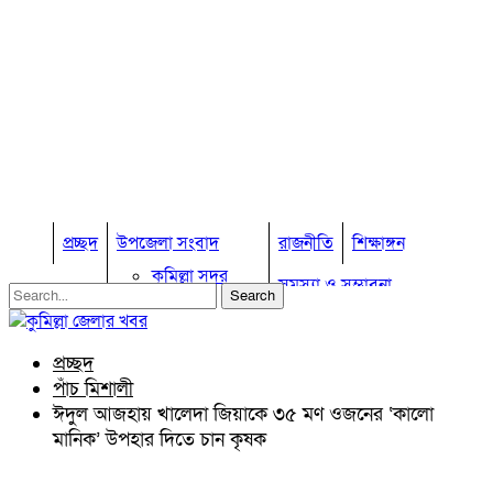
প্রচ্ছদ
উপজেলা সংবাদ
রাজনীতি
শিক্ষাঙ্গন
কুমিল্লা সদর
সমস্যা ও সম্ভাবনা
কুমিল্লা সদর দক্ষিণ
বুড়িচং
প্রবাস জীবন
কুমিল্লার কৃষি
ব্রাহ্মণপাড়া
প্রচ্ছদ
কুমিল্লা ভোটের হাওয়া
লাকসাম
পাঁচ মিশালী
চৌদ্দগ্রাম
অন্যান্য
ঈদুল আজহায় খালেদা জিয়াকে ৩৫ মণ ওজনের ‘কালো
নাঙ্গলকোট
মানিক’ উপহার দিতে চান কৃষক
আইন আদালত
মনোহরগঞ্জ
মতামত
বরুড়া
কুমিল্লার ঐতিহ্য