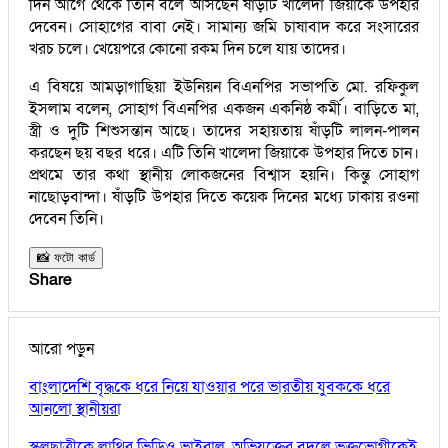
দিন আগে থেকে তিনি বলে আসছেন ষাঁড়টি খালেদা জিয়াকে উপহার
দেবেন। সোহাগের বাবা নেই। সামান্য জমি চাষাবাদ করে সংসারের
খরচ চলে। খেয়েপরে কোনো রকম দিন চলে যায় তাদের।
এ বিষয়ে আমড়াগাছিয়া ইউনিয়ন বিএনপির সভাপতি মো. রফিকুল
ইসলাম বলেন, সোহাগ বিএনপির একজন একনিষ্ঠ কর্মী। বাড়িতে মা,
স্ত্রী ও দুটি শিশুসন্তান আছে। তাদের সহায়তায় ষাঁড়টি লালন-পালন
করছেন ছয় বছর ধরে। এটি তিনি খালেদা জিয়াকে উপহার দিতে চান।
প্রথমে তার কথা স্থানীয় লোকজনের বিশ্বাস হয়নি। কিন্তু সোহাগ
নাছোড়বান্দা। ষাঁড়টি উপহার দিতে কয়েক দিনের মধ্যে ঢাকায় রওনা
দেবেন তিনি।
📸 ফটো কার্ড
Share
আরো পড়ুন
বাংলাদেশি বৃদ্ধকে ধরে নিয়ে যাওয়ার পরে ভারতীয় যুবককে ধরে
আনলো স্থানীয়রা
স্কুলছাত্রীকে লাথির ভিডিও ভাইরাল, অভিযুক্তের বদলে ভুক্তভোগীকেই