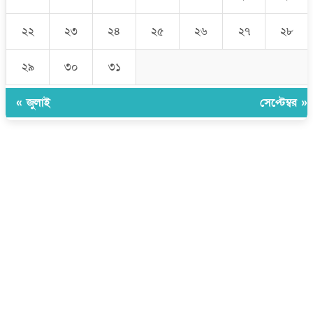
২২
২৩
২৪
২৫
২৬
২৭
২৮
২৯
৩০
৩১
« জুলাই
সেপ্টেম্বর »
উপদেষ্টা সম্পাদক:
ইঞ্জিনিয়ার রাজীব হাসান
সম্পাদক:
মোঃ সোহরাব হোসেন (সুমন)
ঠিকানা:
গোল্ডেন টাওয়ার, আমতলী, কুমিল্লা সদর, কুমিল্লা-৩৫০০
মোবাইল:
+৮৮০১৭১৭৯৬০০৯৭
ইমেইল:
news@dailycomillanews.com
ঠিকানা:
১০৮ হোয়াইট চ্যাপেল রোড, লন্ডন ই১ ১ডিই
মোবাইল:
০৭৪১১৯৩৩২৬১
ইমেইল:
london@dailycomillanews.com