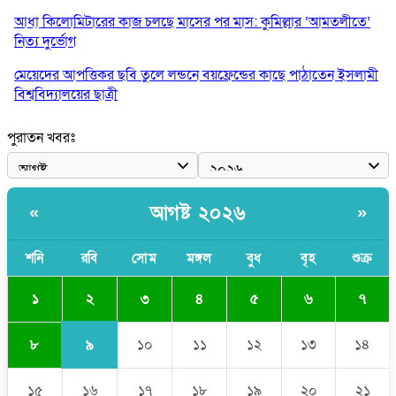
আধা কিলোমিটারের কাজ চলছে মাসের পর মাস: কুমিল্লার ‘আমতলীতে’
নিত্য দুর্ভোগ
মেয়েদের আপত্তিকর ছবি তুলে লন্ডনে বয়ফ্রেন্ডের কাছে পাঠাতেন ইসলামী
বিশ্ববিদ্যালয়ের ছাত্রী
পুলিশকে পিটিয়ে রক্তাক্ত করেছি এ দৃশ্য কি আপনারা দেখেননি: এনসিপি
পুরাতন খবরঃ
নেতা
পাঁচ দেশি মাছে মিলল মাইক্রোপ্লাস্টিক, সবচেয়ে বেশি কই মাছে
আগষ্ট ২০২৬
«
»
বাংলাদেশী কর্মীদের আকামা নিয়ে বড় সুখবর দিলো সৌদি সরকার
ভারতের পূর্ব সীমান্তে এখন ‘আরেকটি পাকিস্তান’ গড়ে উঠেছে: সজীব
শনি
রবি
সোম
মঙ্গল
বুধ
বৃহ
শুক্র
ওয়াজেদ জয়
২
১
৩
৪
৫
৬
৭
৯
৮
১০
১১
১২
১৩
১৪
১৫
১৬
১৭
১৮
১৯
২০
২১