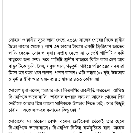
সোহাগ ও স্থানীয় সূত্রে জানা গেছে, ২০১৮ সালের শেষের দিকে স্থানীয়
চৈতা বাজার থেকে ১ লাখ ৩৭ হাজার টাকায় একটি ফ্রিজিয়ান জাতের
গাভি কেনেন সোহাগ মৃধা। সপ্তাহ যেতে না যেতেই গাভিটি একটি
বাছুরের জন্ম দেয়। পরে গাভিটি স্থানীয় বাজারে বিক্রি করে দেন আর
বাছুরটিকে ভুসি, খৈল, সবুজ ঘাস, খড়কুটা খাইয়ে পরিবারের সদস্যরা
মিলে ছয় বছর ধরে লালন–পালন করেন। এটি লম্বায় ১০ ফুট, উচ্চতায়
৫ ফুট ৪ ইঞ্চি আর ওজন প্রায় ১ হাজার ৪০০ কেজি।জা
সোহাগ মৃধা বলেন, ‘আমার বাবা বিএনপির রাজনীতি করতেন। আমিও
বিএনপিকে ভালোবাসি। ভাইরাল হওয়ার জন্য না, আবেগ থেকেই প্রিয়
নেত্রীকে আমার প্রিয় কালো মানিককে উপহার দিতে চাই। আর কিছুই
চাই না। এতে লাভ-লোকসানের কিছু নেই।’
সোহাগের মা হাজেরা বেগম বলেন, ছোটবেলা থেকেই তার ছেলে
বিএনপিকে ভালোবাসে। বিএনপির বিভিন্ন কর্মসূচিতে যান। অনেক