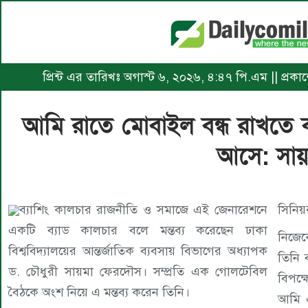
প্রিন্ট এর তারিখঃ অগাস্ট ৬, ২০২৬, ৪:৪৭ পি.এম || প্র
আমি রাতে মোবাইল বন্ধ রাখতে বা
আসে: সায়
ব্যাশিং কালচার রাজনীতি ও সমাজে এই জেনারেশনে
সিনিয়র
একটি ব্যাড কালচার বলে মন্তব্য করেছেন ঢাকা
নিজেক
বিশ্ববিদ্যালয়ের আন্তর্জাতিক ব্যবসায় বিভাগের অধ্যাপক
তিনি ব
ড. চৌধুরী সায়মা ফেরদৌস। সম্প্রতি এক গোলটেবিল
বিপক্
বৈঠকে অংশ নিয়ে এ মন্তব্য করেন তিনি।
আমি এ