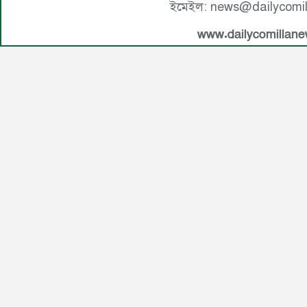
ইমেইল: news@dailycomi
www.dailycomillan