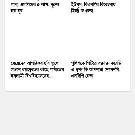
লাখ, এমপিদের ৫ লাখ: নুরুল
ইউনূস, বিএনপির বিবেচনায়
হক নুর
মির্জা ফখরুল
মেয়েদের আপত্তিকর ছবি তুলে
পুলিশকে পিটিয়ে রক্তাক্ত করেছি
লন্ডনে বয়ফ্রেন্ডের কাছে পাঠাতেন
এ দৃশ্য কি আপনারা দেখেননি:
ইসলামী বিশ্ববিদ্যালয়ের…
এনসিপি নেতা