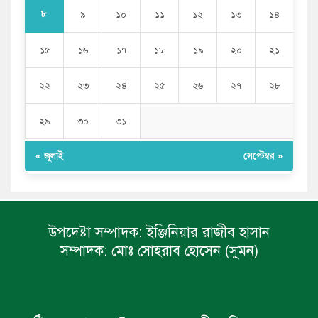
৮
৯
১০
১১
১২
১৩
১৪
১৫
১৬
১৭
১৮
১৯
২০
২১
২২
২৩
২৪
২৫
২৬
২৭
২৮
২৯
৩০
৩১
« জুলাই
সেপ্টেম্বর »
উপদেষ্টা সম্পাদক:
ইঞ্জিনিয়ার রাজীব হাসান
সম্পাদক:
মোঃ সোহরাব হোসেন (সুমন)