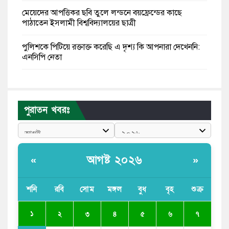
মেয়েদের আপত্তিকর ছবি তুলে লন্ডনে বয়ফ্রেন্ডের কাছে
পাঠাতেন ইসলামী বিশ্ববিদ্যালয়ের ছাত্রী
পুলিশকে পিটিয়ে রক্তাক্ত করেছি এ দৃশ্য কি আপনারা দেখেননি:
এনসিপি নেতা
পাঁচ দেশি মাছে মিলল মাইক্রোপ্লাস্টিক, সবচেয়ে বেশি কই মাছে
বাংলাদেশী কর্মীদের আকামা নিয়ে বড় সুখবর দিলো সৌদি
পুরাতন খবরঃ
সরকার
ভারতের পূর্ব সীমান্তে এখন ‘আরেকটি পাকিস্তান’ গড়ে উঠেছে:
সজীব ওয়াজেদ জয়
আগষ্ট ২০২৬
«
»
সাকিব আল হাসানের বাড়িতে আগুন, পেট্রলবোমা বিস্ফোরণ
শনি
রবি
সোম
মঙ্গল
বুধ
বৃহ
শুক্র
যে ডকুমেন্টারিতে আবু সাঈদের ছবি নেই, সেটা কোনো
ডকুমেন্টারি নয়: ভারপ্রাপ্ত রাষ্ট্রপতি
১
২
৩
৪
৫
৬
৭