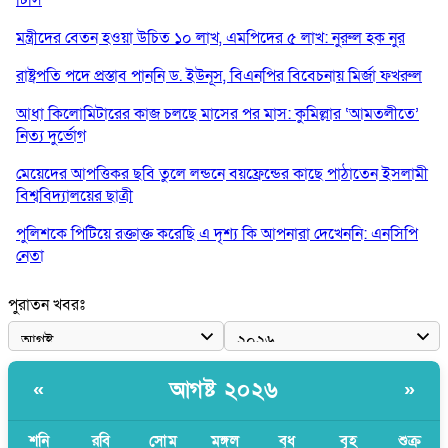
মন্ত্রীদের বেতন হওয়া উচিত ১০ লাখ, এমপিদের ৫ লাখ: নুরুল হক নুর
রাষ্ট্রপতি পদে প্রস্তাব পাননি ড. ইউনূস, বিএনপির বিবেচনায় মির্জা ফখরুল
আধা কিলোমিটারের কাজ চলছে মাসের পর মাস: কুমিল্লার ‘আমতলীতে’
নিত্য দুর্ভোগ
মেয়েদের আপত্তিকর ছবি তুলে লন্ডনে বয়ফ্রেন্ডের কাছে পাঠাতেন ইসলামী
বিশ্ববিদ্যালয়ের ছাত্রী
পুলিশকে পিটিয়ে রক্তাক্ত করেছি এ দৃশ্য কি আপনারা দেখেননি: এনসিপি
নেতা
পাঁচ দেশি মাছে মিলল মাইক্রোপ্লাস্টিক, সবচেয়ে বেশি কই মাছে
পুরাতন খবরঃ
বাংলাদেশী কর্মীদের আকামা নিয়ে বড় সুখবর দিলো সৌদি সরকার
ভারতের পূর্ব সীমান্তে এখন ‘আরেকটি পাকিস্তান’ গড়ে উঠেছে: সজীব
আগষ্ট ২০২৬
«
»
ওয়াজেদ জয়
সাকিব আল হাসানের বাড়িতে আগুন, পেট্রলবোমা বিস্ফোরণ
শনি
রবি
সোম
মঙ্গল
বুধ
বৃহ
শুক্র