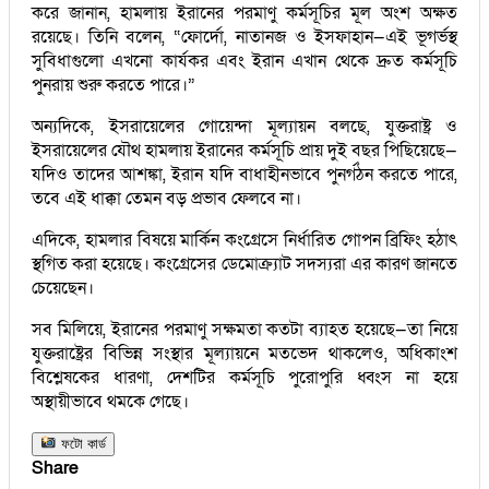
করে জানান, হামলায় ইরানের পরমাণু কর্মসূচির মূল অংশ অক্ষত
রয়েছে। তিনি বলেন, “ফোর্দো, নাতানজ ও ইসফাহান—এই ভূগর্ভস্থ
সুবিধাগুলো এখনো কার্যকর এবং ইরান এখান থেকে দ্রুত কর্মসূচি
পুনরায় শুরু করতে পারে।”
অন্যদিকে, ইসরায়েলের গোয়েন্দা মূল্যায়ন বলছে, যুক্তরাষ্ট্র ও
ইসরায়েলের যৌথ হামলায় ইরানের কর্মসূচি প্রায় দুই বছর পিছিয়েছে—
যদিও তাদের আশঙ্কা, ইরান যদি বাধাহীনভাবে পুনর্গঠন করতে পারে,
তবে এই ধাক্কা তেমন বড় প্রভাব ফেলবে না।
এদিকে, হামলার বিষয়ে মার্কিন কংগ্রেসে নির্ধারিত গোপন ব্রিফিং হঠাৎ
স্থগিত করা হয়েছে। কংগ্রেসের ডেমোক্র্যাট সদস্যরা এর কারণ জানতে
চেয়েছেন।
সব মিলিয়ে, ইরানের পরমাণু সক্ষমতা কতটা ব্যাহত হয়েছে—তা নিয়ে
যুক্তরাষ্ট্রের বিভিন্ন সংস্থার মূল্যায়নে মতভেদ থাকলেও, অধিকাংশ
বিশ্লেষকের ধারণা, দেশটির কর্মসূচি পুরোপুরি ধ্বংস না হয়ে
অস্থায়ীভাবে থমকে গেছে।
ফটো কার্ড
Share