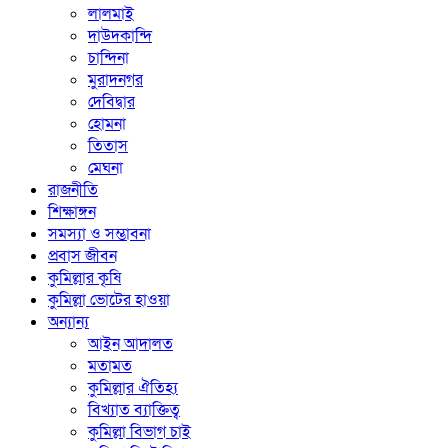
লালমাই
দাউদকান্দি
চান্দিনা
মুরাদনগর
দেবিদ্বার
হোমনা
তিতাস
মেঘনা
রাজনীতি
শিক্ষাঙ্গন
সমস্যা ও সম্ভাবনা
প্রবাস জীবন
কুমিল্লার কৃষি
কুমিল্লা ভোটের হাওয়া
অন্যান্য
আইন আদালত
মতামত
কুমিল্লার ঐতিহ্য
বিখ্যাত ব্যাক্তিত্ব
কুমিল্লা বিভাগ চাই