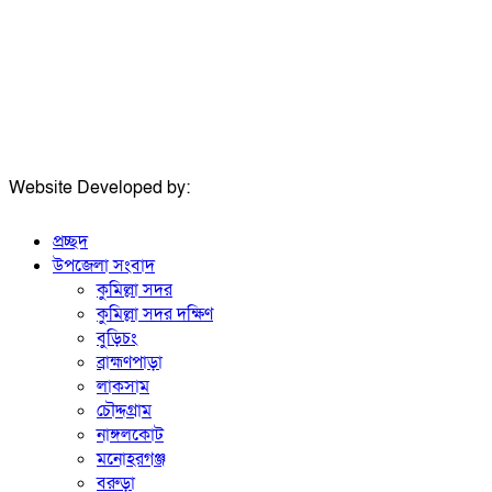
মোবাইল:
+৮৮০১৭১৭৯৬০০৯৭
ইমেইল:
news@dailycomillanews.com
ঠিকানা:
১০৮ হোয়াইট চ্যাপেল রোড, লন্ডন ই১ ১ডিই
মোবাইল:
০৭৪১১৯৩৩২৬১
ইমেইল:
london@dailycomillanews.com
Website Developed by:
TechSmartBD.com
প্রচ্ছদ
উপজেলা সংবাদ
কুমিল্লা সদর
কুমিল্লা সদর দক্ষিণ
বুড়িচং
ব্রাহ্মণপাড়া
লাকসাম
চৌদ্দগ্রাম
নাঙ্গলকোট
মনোহরগঞ্জ
বরুড়া