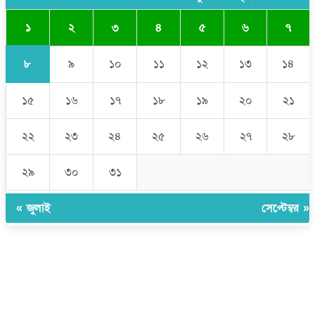
১
২
৩
৪
৫
৬
৭
৮
৯
১০
১১
১২
১৩
১৪
১৫
১৬
১৭
১৮
১৯
২০
২১
২২
২৩
২৪
২৫
২৬
২৭
২৮
২৯
৩০
৩১
« জুলাই
সেপ্টেম্বর »
উপদেষ্টা সম্পাদক:
ইঞ্জিনিয়ার রাজীব হাসান
সম্পাদক:
মোঃ সোহরাব হোসেন (সুমন)
ঠিকানা:
গোল্ডেন টাওয়ার, আমতলী, কুমিল্লা সদর, কুমিল্লা-৩৫০০