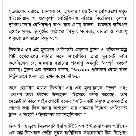
সূত্রগুলোর বরাতে জানানো হয়, হামলার সময় ইরান বেশিরভাগ সমৃদ্ধ
ইউরেনিয়াম ও গুরুত্বপূর্ণ সেন্ট্রিফিউজ সরিয়ে নিয়েছিল। ভূগর্ভস্থ
স্থাপনাগুলোর বেশিরভাগ অংশ রয়ে গেছে অক্ষত। হামলায় ক্ষতিগ্রস্ত
হয়েছে মূলত ভূ-পৃষ্ঠের কাঠামো, বিদ্যুৎ সরবরাহ ব্যবস্থা ও পরমাণু
ধাতুতে রূপান্তরের কিছু অংশ।
ডিআইএ-এর এই মূল্যায়ন প্রেসিডেন্ট ডোনাল্ড ট্রাম্প ও প্রতিরক্ষামন্ত্রী
পিট হেগসেথের দাবির সঙ্গে সাংঘর্ষিক। তারা দুজনেই দাবি
করেছিলেন যে, হামলায় ইরানের পরমাণু কর্মসূচি ‘সম্পূর্ণ ধ্বংস’
হয়েছে। ট্রাম্প এক বক্তব্যে বলেন, “৩০,০০০ পাউন্ডের বোমা যখন
নির্ভুলভাবে ফেলা হয়, তখন ধ্বংস নিশ্চিত।”
তবে হোয়াইট হাউস ডিআইএ-এর এই মূল্যায়নকে “ভুল” এবং
“গোপন তথ্য ফাঁসের উদাহরণ” হিসেবে বর্ণনা করেছে। প্রেস
সেক্রেটারি কারোলাইন লেভিট বলেন, “এটি একটি নিম্নপদস্থ কর্মকর্তার
গোপন তথ্য লিক করার অপচেষ্টা, যার একমাত্র উদ্দেশ্য প্রেসিডেন্ট
ট্রাম্প ও সাহসী পাইলটদের সম্মানহানি করা।”
ডিআইএ ছাড়াও মিডলবারি ইনস্টিটিউট অফ ইন্টারন্যাশনাল স্টাডিজ-
এর অস্ত্র বিশেষজ্ঞ জেফ্রি লুইস বাণিজ্যিক স্যাটেলাইট চিত্র বিশ্লেষণ