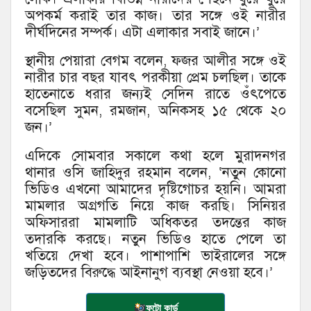
অপকর্ম করাই তার কাজ। তার সঙ্গে ওই নারীর
দীর্ঘদিনের সম্পর্ক। এটা এলাকার সবাই জানে।’
স্থানীয় পেয়ারা বেগম বলেন, ফজর আলীর সঙ্গে ওই
নারীর চার বছর যাবৎ পরকীয়া প্রেম চলছিল। তাকে
হাতেনাতে ধরার জন্যই সেদিন রাতে ওঁৎপেতে
বসেছিল সুমন, রমজান, অনিকসহ ১৫ থেকে ২০
জন।’
এদিকে সোমবার সকালে কথা হলে মুরাদনগর
থানার ওসি জাহিদুর রহমান বলেন, ‘নতুন কোনো
ভিডিও এখনো আমাদের দৃষ্টিগোচর হয়নি। আমরা
মামলার অগ্রগতি নিয়ে কাজ করছি। সিনিয়র
অফিসাররা মামলাটি অধিকতর তদন্তের কাজ
তদারকি করছে। নতুন ভিডিও হাতে পেলে তা
খতিয়ে দেখা হবে। পাশাপাশি ভাইরালের সঙ্গে
জড়িতদের বিরুদ্ধে আইনানুগ ব্যবস্থা নেওয়া হবে।’
ফটো কার্ড