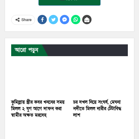
Share
আরো পড়ুন
কুমিল্লায় স্ত্রীর কবর খননের সময়
চর দখল নিয়ে সংঘর্ষ, মেঘনা
মিলল ২ যুগ আগে দাফন করা
নদীতে মিলল নারীর টেঁটাবিদ্ধ
স্বামীর অক্ষত মরদেহ
লাশ