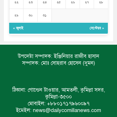
২২
২৩
২৪
২৫
২৬
২৭
২৮
২৯
৩০
৩১
« জুলাই
সেপ্টেম্বর »
উপদেষ্টা সম্পাদক:
ইঞ্জিনিয়ার রাজীব হাসান
সম্পাদক:
মোঃ সোহরাব হোসেন (সুমন)
ঠিকানা:
গোল্ডেন টাওয়ার, আমতলী, কুমিল্লা সদর,
কুমিল্লা-৩৫০০
মোবাইল:
+৮৮০১৭১৭৯৬০০৯৭
ইমেইল:
news@dailycomillanews.com