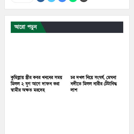
আরো পড়ুন
কুমিল্লায় স্ত্রীর কবর খননের সময়
চর দখল নিয়ে সংঘর্ষ, মেঘনা
মিলল ২ যুগ আগে দাফন করা
নদীতে মিলল নারীর টেঁটাবিদ্ধ
স্বামীর অক্ষত মরদেহ
লাশ