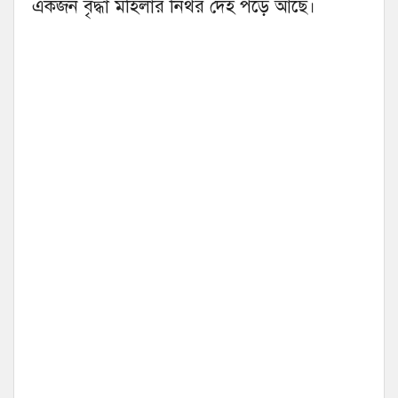
একজন বৃদ্ধা মহিলার নিথর দেহ পড়ে আছে।