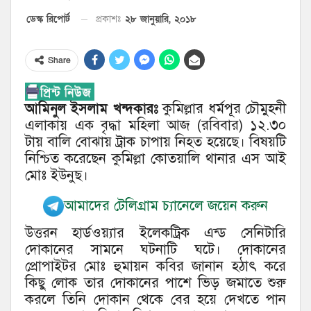
২৮ জানুয়ারি, ২০১৮
ডেস্ক রিপোর্ট
প্রকাশঃ
Share
আমিনুল ইসলাম খন্দকারঃ
কুমিল্লার ধর্মপূর চৌমুহনী
এলাকায় এক বৃদ্ধা মহিলা আজ (রবিবার) ১২.৩০
টায় বালি বোঝায় ট্রাক চাপায় নিহত হয়েছে। বিষয়টি
নিশ্চিত করেছেন কুমিল্লা কোতয়ালি থানার এস আই
মোঃ ইউনুছ।
আমাদের টেলিগ্রাম চ্যানেলে জয়েন করুন
উত্তরন হার্ডওয়্যার ইলেকট্রিক এন্ড সেনিটারি
দোকানের সামনে ঘটনাটি ঘটে। দোকানের
প্রোপাইটর মোঃ হুমায়ন কবির জানান হঠাৎ করে
কিছু লোক তার দোকানের পাশে ভিড় জমাতে শুরু
করলে তিনি দোকান থেকে বের হয়ে দেখতে পান