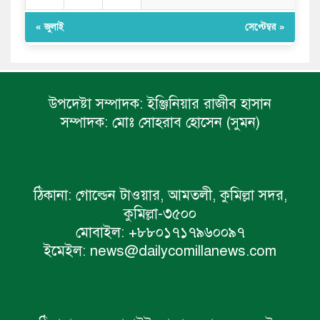
« জুলাই
সেপ্টেম্বর »
উপদেষ্টা সম্পাদক:
ইঞ্জিনিয়ার রাজীব হাসান
সম্পাদক:
মোঃ সোহরাব হোসেন (সুমন)
ঠিকানা:
গোল্ডেন টাওয়ার, আমতলী, কুমিল্লা সদর,
কুমিল্লা-৩৫০০
মোবাইল:
+৮৮০১৭১৭৯৬০০৯৭
ইমেইল:
news@dailycomillanews.com