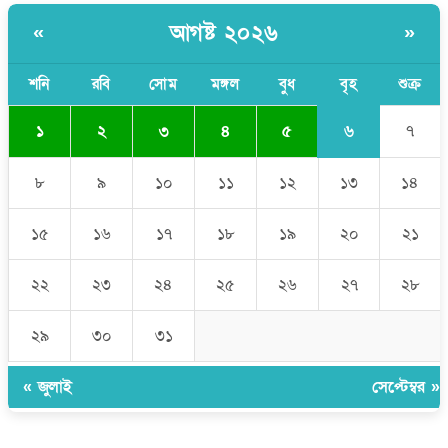
পরকীয়ার অভিযোগে গ্রামবাসীর হাতে আটক কনটেন্ট ক্রিয়েটর রিপন মিয়া
আগষ্ট ২০২৬
«
»
শনি
রবি
সোম
মঙ্গল
বুধ
বৃহ
শুক্র
৬
১
২
৩
৪
৫
৭
৮
৯
১০
১১
১২
১৩
১৪
১৫
১৬
১৭
১৮
১৯
২০
২১
২২
২৩
২৪
২৫
২৬
২৭
২৮
২৯
৩০
৩১
« জুলাই
সেপ্টেম্বর »