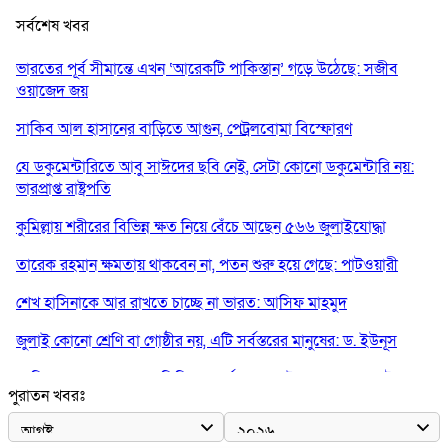
সর্বশেষ খবর
ভারতের পূর্ব সীমান্তে এখন ‘আরেকটি পাকিস্তান’ গড়ে উঠেছে: সজীব
ওয়াজেদ জয়
সাকিব আল হাসানের বাড়িতে আগুন, পেট্রলবোমা বিস্ফোরণ
যে ডকুমেন্টারিতে আবু সাঈদের ছবি নেই, সেটা কোনো ডকুমেন্টারি নয়:
ভারপ্রাপ্ত রাষ্ট্রপতি
কুমিল্লায় শরীরের বিভিন্ন ক্ষত নিয়ে বেঁচে আছেন ৫৬৬ জুলাইযোদ্ধা
তারেক রহমান ক্ষমতায় থাকবেন না, পতন শুরু হয়ে গেছে: পাটওয়ারী
শেখ হাসিনাকে আর রাখতে চাচ্ছে না ভারত: আসিফ মাহমুদ
জুলাই কোনো শ্রেণি বা গোষ্ঠীর নয়, এটি সর্বস্তরের মানুষের: ড. ইউনূস
আলিয়া মাদ্রাসায় ছাত্রদল-শিবির সংঘর্ষ, হাতে পাইপ মাথায় হেলমেট পড়ে
পুরাতন খবরঃ
মাঠে যুবদল নেতা নয়ন
কুমিল্লার ৫ হাসপাতাল-ডায়াগনস্টিক সাময়িক বন্ধের নির্দেশ