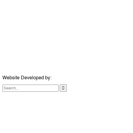
উপদেষ্টা সম্পাদক:
ইঞ্জিনিয়ার রাজীব হাসান
সম্পাদক:
মোঃ সোহরাব হোসেন (সুমন)
ঠিকানা:
গোল্ডেন টাওয়ার, আমতলী, কুমিল্লা সদর, কুমিল্লা-৩৫০০
মোবাইল:
+৮৮০১৭১৭৯৬০০৯৭
ইমেইল:
news@dailycomillanews.com
ঠিকানা:
১০৮ হোয়াইট চ্যাপেল রোড, লন্ডন ই১ ১ডিই
মোবাইল:
০৭৪১১৯৩৩২৬১
ইমেইল:
london@dailycomillanews.com
Website Developed by:
TechSmartBD.com