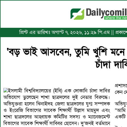
প্রিন্ট এর তারিখঃ অগাস্ট ৭, ২০২৬, ১১:২৯ পি.এম || প্রক
‘বড় ভাই আসবেন, তুমি খুশি মনে ক
চাঁদা দাব
প্রশা
ইসলামী বিশ্ববিদ্যালয়ের (ইবি) এক দোকানি চাঁদা দাবির
কেন দ
অভিযোগ তুলেছেন শাখা ছাত্রদলের দুই নেতার বিরুদ্ধে।
অভিযুক্তরা হলেন ঝিনাইদহ জেলা ছাত্রদলের যুগ্ম সম্পাদক
অভিযু
ও ইংরেজি বিভাগের সাবেক শিক্ষার্থী উল্লাস মাহমুদ এবং
“আমি 
শাখা ছাত্রদলের আহ্বায়ক কমিটির সদস্য ও ম্যানেজমেন্ট
একটি 
বিভাগের সাবেক শিক্ষার্থী সাব্বির হোসেন। দু’জনই বর্তমানে