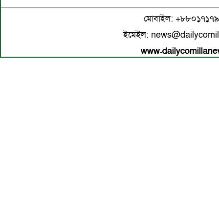
মোবাইল: +৮৮০১৭১৭
ইমেইল: news@dailycomi
www.dailycomillan