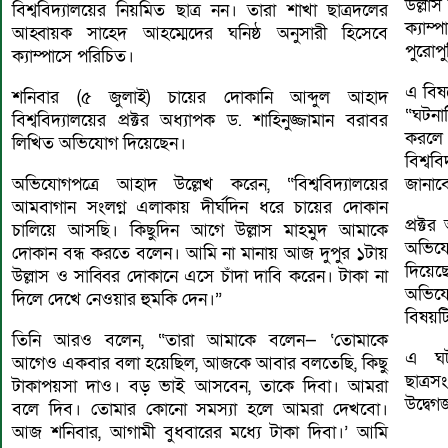
উল্লা
বিশ্ববিদ্যালয়ের নিয়মিত ছাত্র নন। তারা শাখা ছাত্রদলের
ক্যাম
আহ্বায়ক সাহেদ আহম্মেদের ঘনিষ্ঠ অনুসারী হিসেবে
পুরোপু
ক্যাম্পাসে পরিচিত।
এ বিষ
শনিবার (৫ জুলাই) চায়ের দোকানি আব্দুল আহাদ
“ঘটনা
বিশ্ববিদ্যালয়ের প্রক্টর অধ্যাপক ড. শাহিনুজ্জামান বরাবর
করলে 
লিখিত অভিযোগ দিয়েছেন।
বিশ্ব
অভিযোগপত্রে আহাদ উল্লেখ করেন, “বিশ্ববিদ্যালয়ের
জানাব
আমবাগান সংলগ্ন এলাকায় দীর্ঘদিন ধরে চায়ের দোকান
প্রক্
চালিয়ে আসছি। কিছুদিন আগে উল্লাস মাহমুদ আমাকে
অভিয
দোকান বন্ধ করতে বলেন। আমি না মানায় আজ দুপুর ১টায়
দিয়ে
উল্লাস ও সাব্বির দোকানে এসে চাঁদা দাবি করেন। টাকা না
অভিযো
দিলে দেখে নেওয়ার হুমকি দেন।”
বিষয়টি
তিনি আরও বলেন, “তারা আমাকে বলেন— ‘তোমাকে
এ ঘটন
আগেও একবার বলা হয়েছিল, আজকে আবার বলতেছি, কিছু
ছাত্
টাকাপয়সা দাও। বড় ভাই আসবেন, তাকে দিবা। আমরা
উদ্বেগ
বলে দিব। তোমার কোনো সমস্যা হলে আমরা দেখবো।
আজ শনিবার, আগামী বুধবারের মধ্যে টাকা দিবা।’ আমি