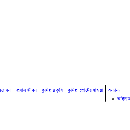
ম্ভাবনা
প্রবাস জীবন
কুমিল্লার কৃষি
কুমিল্লা ভোটের হাওয়া
অন্যান্য
আইন 
মতামত
কুমিল্ল
বিখ্যাত ব
কুমিল্ল