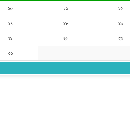
১০
১১
১২
১৭
১৮
১৯
২৪
২৫
২৬
৩১
উপদেষ্টা সম্পাদক:
ইঞ্জিনিয়ার রাজীব হাসান
সম্পাদক:
মোঃ সোহরাব হোসেন (সুমন)
ঠিকানা:
গোল্ডেন টাওয়ার, আমতলী, কুমিল্লা সদর, কুমিল্লা-৩৫০০
মোবাইল:
+৮৮০১৭১৭৯৬০০৯৭
ইমেইল:
news@dailycomillanews.com