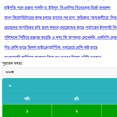
রাষ্ট্রপতি পদে প্রস্তাব পাননি ড. ইউনূস, বিএনপির বিবেচনায় মির্জা ফখরুল
আধা কিলোমিটারের কাজ চলছে মাসের পর মাস: কুমিল্লার ‘আমতলীতে’ নিত্য 
মেয়েদের আপত্তিকর ছবি তুলে লন্ডনে বয়ফ্রেন্ডের কাছে পাঠাতেন ইসলামী বিশ্ব
পুলিশকে পিটিয়ে রক্তাক্ত করেছি এ দৃশ্য কি আপনারা দেখেননি: এনসিপি নেত
পাঁচ দেশি মাছে মিলল মাইক্রোপ্লাস্টিক, সবচেয়ে বেশি কই মাছে
বাংলাদেশী কর্মীদের আকামা নিয়ে বড় সুখবর দিলো সৌদি সরকার
পুরাতন খবরঃ
ভারতের পূর্ব সীমান্তে এখন ‘আরেকটি পাকিস্তান’ গড়ে উঠেছে: সজীব ওয়াজে
«
শনি
রবি
২
১