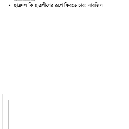
চৌদ্দগ্রাম
ছাত্রদল কি ছাত্রলীগের রূপে ফিরতে চায়: সারজিস
নাঙ্গলকোট
মনোহরগঞ্জ
বরুড়া
লালমাই
দাউদকান্দি
চান্দিনা
মুরাদনগর
দেবিদ্বার
হোমনা
তিতাস
মেঘনা