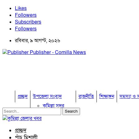
Likes
Followers
Subscribers
Followers
রবিবার, ৯ আগস্ট, ২০২৬
Publisher - Comilla News
প্রচ্ছদ
উপজেলা সংবাদ
রাজনীতি
শিক্ষাঙ্গন
সমস্যা ও স
কুমিল্লা সদর
কুমিল্লা সদর দক্ষিণ
বুড়িচং
ব্রাহ্মণপাড়া
প্রচ্ছদ
লাকসাম
পাঁচ মিশালী