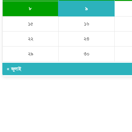
৯
৮
১৫
১৬
২২
২৩
২৯
৩০
« জুলাই