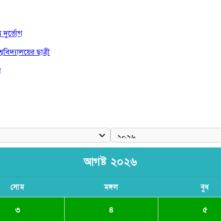
দুর্ভোগ
বিদ্যালয়ের ছাত্রী
া
দ জয়
আগষ্ট ২০২৬
সোম
মঙ্গল
বুধ
৩
৪
৫