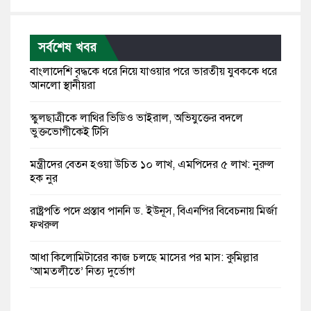
সর্বশেষ খবর
বাংলাদেশি বৃদ্ধকে ধরে নিয়ে যাওয়ার পরে ভারতীয় যুবককে ধরে
আনলো স্থানীয়রা
স্কুলছাত্রীকে লাথির ভিডিও ভাইরাল, অভিযুক্তের বদলে
ভুক্তভোগীকেই টিসি
মন্ত্রীদের বেতন হওয়া উচিত ১০ লাখ, এমপিদের ৫ লাখ: নুরুল
হক নুর
রাষ্ট্রপতি পদে প্রস্তাব পাননি ড. ইউনূস, বিএনপির বিবেচনায় মির্জা
ফখরুল
আধা কিলোমিটারের কাজ চলছে মাসের পর মাস: কুমিল্লার
‘আমতলীতে’ নিত্য দুর্ভোগ
মেয়েদের আপত্তিকর ছবি তুলে লন্ডনে বয়ফ্রেন্ডের কাছে