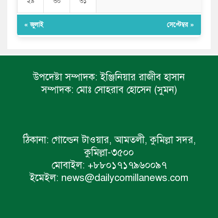
২৯
৩০
৩১
« জুলাই
সেপ্টেম্বর »
উপদেষ্টা সম্পাদক:
ইঞ্জিনিয়ার রাজীব হাসান
সম্পাদক:
মোঃ সোহরাব হোসেন (সুমন)
ঠিকানা:
গোল্ডেন টাওয়ার, আমতলী, কুমিল্লা সদর,
কুমিল্লা-৩৫০০
মোবাইল:
+৮৮০১৭১৭৯৬০০৯৭
ইমেইল:
news@dailycomillanews.com