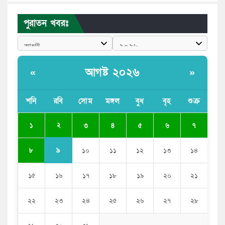
পাঠাতেন ইসলামী বিশ্ববিদ্যালয়ের ছাত্রী
পুরাতন খবরঃ
পুলিশকে পিটিয়ে রক্তাক্ত করেছি এ দৃশ্য কি আপনারা দেখেননি:
এনসিপি নেতা
পাঁচ দেশি মাছে মিলল মাইক্রোপ্লাস্টিক, সবচেয়ে বেশি কই মাছে
আগষ্ট ২০২৬
«
»
বাংলাদেশী কর্মীদের আকামা নিয়ে বড় সুখবর দিলো সৌদি
সরকার
শনি
রবি
সোম
মঙ্গল
বুধ
বৃহ
শুক্র
ভারতের পূর্ব সীমান্তে এখন ‘আরেকটি পাকিস্তান’ গড়ে উঠেছে:
২
১
৩
৪
৫
৬
৭
সজীব ওয়াজেদ জয়
৯
৮
১০
১১
১২
১৩
১৪
১৫
১৬
১৭
১৮
১৯
২০
২১
২২
২৩
২৪
২৫
২৬
২৭
২৮