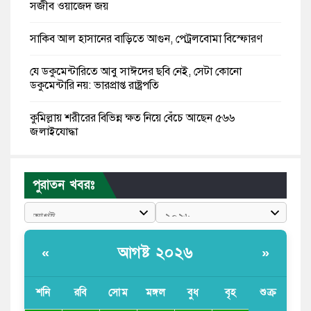
সজীব ওয়াজেদ জয়
সাকিব আল হাসানের বাড়িতে আগুন, পেট্রলবোমা বিস্ফোরণ
যে ডকুমেন্টারিতে আবু সাঈদের ছবি নেই, সেটা কোনো
ডকুমেন্টারি নয়: ভারপ্রাপ্ত রাষ্ট্রপতি
কুমিল্লায় শরীরের বিভিন্ন ক্ষত নিয়ে বেঁচে আছেন ৫৬৬
জুলাইযোদ্ধা
তারেক রহমান ক্ষমতায় থাকবেন না, পতন শুরু হয়ে গেছে:
পাটওয়ারী
পুরাতন খবরঃ
শেখ হাসিনাকে আর রাখতে চাচ্ছে না ভারত: আসিফ মাহমুদ
জুলাই কোনো শ্রেণি বা গোষ্ঠীর নয়, এটি সর্বস্তরের মানুষের: ড.
আগষ্ট ২০২৬
«
»
ইউনূস
আলিয়া মাদ্রাসায় ছাত্রদল-শিবির সংঘর্ষ, হাতে পাইপ মাথায়
শনি
রবি
সোম
মঙ্গল
বুধ
বৃহ
শুক্র
হেলমেট পড়ে মাঠে যুবদল নেতা নয়ন