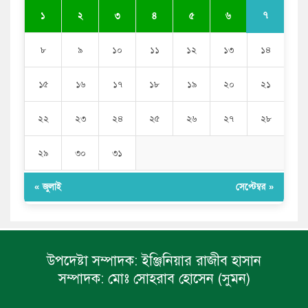
৭
১
২
৩
৪
৫
৬
৮
৯
১০
১১
১২
১৩
১৪
১৫
১৬
১৭
১৮
১৯
২০
২১
২২
২৩
২৪
২৫
২৬
২৭
২৮
২৯
৩০
৩১
« জুলাই
সেপ্টেম্বর »
উপদেষ্টা সম্পাদক:
ইঞ্জিনিয়ার রাজীব হাসান
সম্পাদক:
মোঃ সোহরাব হোসেন (সুমন)