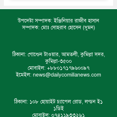
উপদেষ্টা সম্পাদক:
ইঞ্জিনিয়ার রাজীব হাসান
সম্পাদক:
মোঃ সোহরাব হোসেন (সুমন)
ঠিকানা:
গোল্ডেন টাওয়ার, আমতলী, কুমিল্লা সদর,
কুমিল্লা-৩৫০০
মোবাইল:
+৮৮০১৭১৭৯৬০০৯৭
ইমেইল:
news@dailycomillanews.com
ঠিকানা:
১০৮ হোয়াইট চ্যাপেল রোড, লন্ডন ই১
১ডিই
মোবাইল:
০৭৪১১৯৩৩২৬১