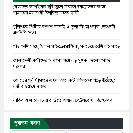
মেয়েদের আপত্তিকর ছবি তুলে লন্ডনে বয়ফ্রেন্ডের কাছে
পাঠাতেন ইসলামী বিশ্ববিদ্যালয়ের ছাত্রী
পুলিশকে পিটিয়ে রক্তাক্ত করেছি এ দৃশ্য কি আপনারা দেখেননি:
এনসিপি নেতা
পাঁচ দেশি মাছে মিলল মাইক্রোপ্লাস্টিক, সবচেয়ে বেশি কই মাছে
বাংলাদেশী কর্মীদের আকামা নিয়ে বড় সুখবর দিলো সৌদি
সরকার
ভারতের পূর্ব সীমান্তে এখন ‘আরেকটি পাকিস্তান’ গড়ে উঠেছে:
সজীব ওয়াজেদ জয়
সাকিব আল হাসানের বাড়িতে আগুন, পেট্রলবোমা বিস্ফোরণ
যে ডকুমেন্টারিতে আবু সাঈদের ছবি নেই, সেটা কোনো
ডকুমেন্টারি নয়: ভারপ্রাপ্ত রাষ্ট্রপতি
পুরাতন খবরঃ