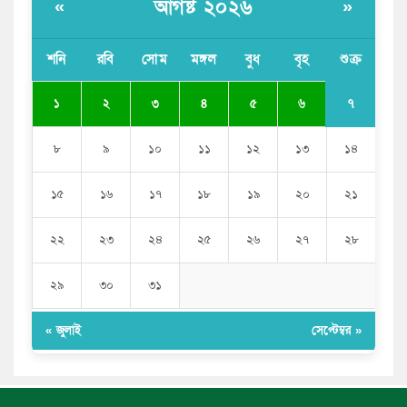
আগষ্ট ২০২৬
«
»
সাকিব আল হাসানের বাড়িতে আগুন, পেট্রলবোমা বিস্ফোরণ
শনি
রবি
সোম
মঙ্গল
বুধ
বৃহ
শুক্র
যে ডকুমেন্টারিতে আবু সাঈদের ছবি নেই, সেটা কোনো
ডকুমেন্টারি নয়: ভারপ্রাপ্ত রাষ্ট্রপতি
৭
১
২
৩
৪
৫
৬
৮
৯
১০
১১
১২
১৩
১৪
১৫
১৬
১৭
১৮
১৯
২০
২১
২২
২৩
২৪
২৫
২৬
২৭
২৮
২৯
৩০
৩১
« জুলাই
সেপ্টেম্বর »