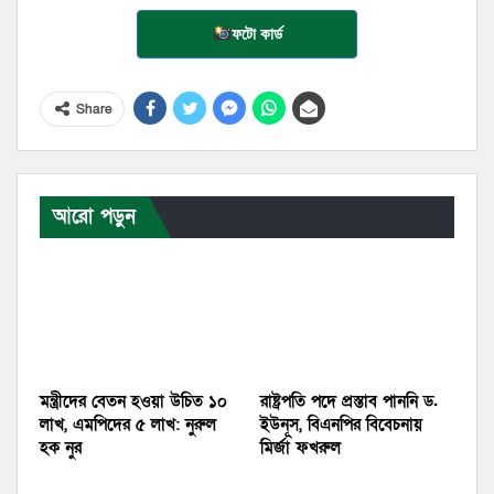
ফটো কার্ড
Share
আরো পড়ুন
মন্ত্রীদের বেতন হওয়া উচিত ১০
রাষ্ট্রপতি পদে প্রস্তাব পাননি ড.
লাখ, এমপিদের ৫ লাখ: নুরুল
ইউনূস, বিএনপির বিবেচনায়
হক নুর
মির্জা ফখরুল