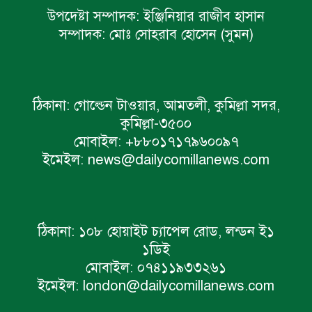
উপদেষ্টা সম্পাদক:
ইঞ্জিনিয়ার রাজীব হাসান
সম্পাদক:
মোঃ সোহরাব হোসেন (সুমন)
ঠিকানা:
গোল্ডেন টাওয়ার, আমতলী, কুমিল্লা সদর,
কুমিল্লা-৩৫০০
মোবাইল:
+৮৮০১৭১৭৯৬০০৯৭
ইমেইল:
news@dailycomillanews.com
ঠিকানা:
১০৮ হোয়াইট চ্যাপেল রোড, লন্ডন ই১
১ডিই
মোবাইল:
০৭৪১১৯৩৩২৬১
ইমেইল:
london@dailycomillanews.com