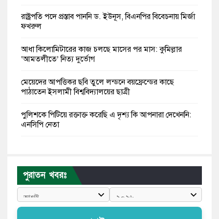
রাষ্ট্রপতি পদে প্রস্তাব পাননি ড. ইউনূস, বিএনপির বিবেচনায় মির্জা
ফখরুল
আধা কিলোমিটারের কাজ চলছে মাসের পর মাস: কুমিল্লার
‘আমতলীতে’ নিত্য দুর্ভোগ
মেয়েদের আপত্তিকর ছবি তুলে লন্ডনে বয়ফ্রেন্ডের কাছে
পাঠাতেন ইসলামী বিশ্ববিদ্যালয়ের ছাত্রী
পুলিশকে পিটিয়ে রক্তাক্ত করেছি এ দৃশ্য কি আপনারা দেখেননি:
এনসিপি নেতা
পাঁচ দেশি মাছে মিলল মাইক্রোপ্লাস্টিক, সবচেয়ে বেশি কই মাছে
বাংলাদেশী কর্মীদের আকামা নিয়ে বড় সুখবর দিলো সৌদি
পুরাতন খবরঃ
সরকার
ভারতের পূর্ব সীমান্তে এখন ‘আরেকটি পাকিস্তান’ গড়ে উঠেছে:
সজীব ওয়াজেদ জয়