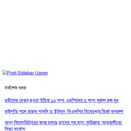
সর্বশেষ খবর
মন্ত্রীদের বেতন হওয়া উচিত ১০ লাখ, এমপিদের ৫ লাখ: নুরুল হক নুর
রাষ্ট্রপতি পদে প্রস্তাব পাননি ড. ইউনূস, বিএনপির বিবেচনায় মির্জা ফখরুল
আধা কিলোমিটারের কাজ চলছে মাসের পর মাস: কুমিল্লার ‘আমতলীতে’
নিত্য দুর্ভোগ