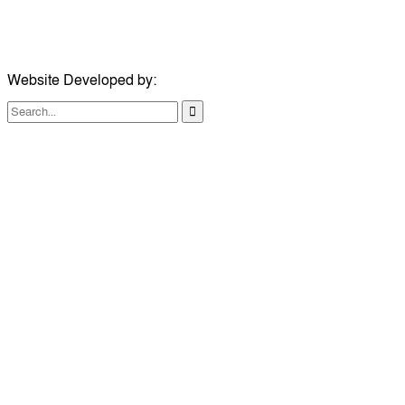
মোবাইল:
০৭৪১১৯৩৩২৬১
ইমেইল:
london@dailycomillanews.com
Website Developed by:
TechSmartBD.com