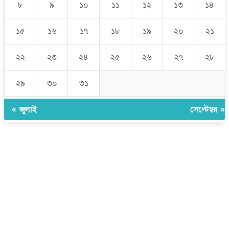
৮
৯
১০
১১
১২
১৩
১৪
১৫
১৬
১৭
১৮
১৯
২০
২১
২২
২৩
২৪
২৫
২৬
২৭
২৮
২৯
৩০
৩১
« জুলাই
সেপ্টেম্বর »
উপদেষ্টা সম্পাদক:
ইঞ্জিনিয়ার রাজীব হাসান
সম্পাদক:
মোঃ সোহরাব হোসেন (সুমন)
ঠিকানা:
গোল্ডেন টাওয়ার, আমতলী, কুমিল্লা সদর, কুমিল্লা-৩৫০০
মোবাইল:
+৮৮০১৭১৭৯৬০০৯৭
ইমেইল:
news@dailycomillanews.com
ঠিকানা:
১০৮ হোয়াইট চ্যাপেল রোড, লন্ডন ই১ ১ডিই