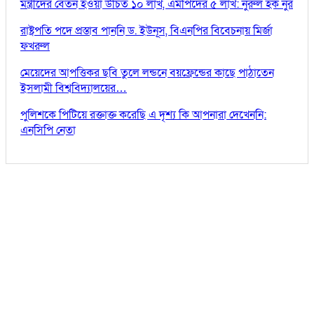
মন্ত্রীদের বেতন হওয়া উচিত ১০ লাখ, এমপিদের ৫ লাখ: নুরুল হক নুর
রাষ্ট্রপতি পদে প্রস্তাব পাননি ড. ইউনূস, বিএনপির বিবেচনায় মির্জা
ফখরুল
মেয়েদের আপত্তিকর ছবি তুলে লন্ডনে বয়ফ্রেন্ডের কাছে পাঠাতেন
ইসলামী বিশ্ববিদ্যালয়ের…
পুলিশকে পিটিয়ে রক্তাক্ত করেছি এ দৃশ্য কি আপনারা দেখেননি:
এনসিপি নেতা