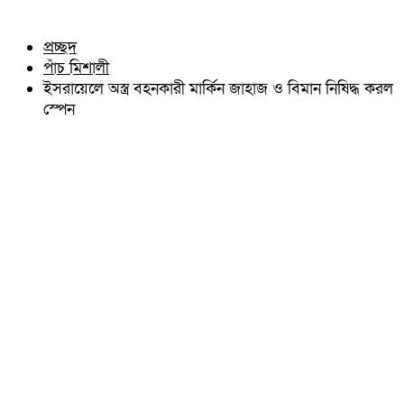
চৌদ্দগ্রাম
অন্যান্য
নাঙ্গলকোট
আইন আদালত
প্রচ্ছদ
মনোহরগঞ্জ
মতামত
পাঁচ মিশালী
বরুড়া
কুমিল্লার ঐতিহ্য
লালমাই
ইসরায়েলে অস্ত্র বহনকারী মার্কিন জাহাজ ও বিমান নিষিদ্ধ করল
বিখ্যাত ব্যাক্তিত্ব
দাউদকান্দি
স্পেন
কুমিল্লা বিভাগ চাই
চান্দিনা
কুমিল্লা ভিক্টোরিয়ানস্
মুরাদনগর
দেবিদ্বার
হোমনা
তিতাস
মেঘনা