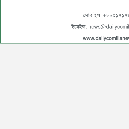
মোবাইল: +৮৮০১৭১৭
ইমেইল: news@dailycomi
www.dailycomillan