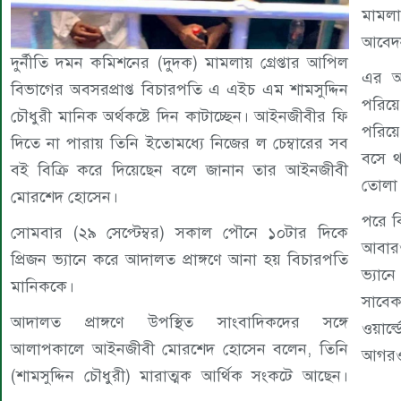
মামলা
আবেদন
দুর্নীতি দমন কমিশনের (দুদক) মামলায় গ্রেপ্তার আপিল
এর আ
বিভাগের অবসরপ্রাপ্ত বিচারপতি এ এইচ এম শামসুদ্দিন
পরিয়ে
চৌধুরী মানিক অর্থকষ্টে দিন কাটাচ্ছেন। আইনজীবীর ফি
পরিয়ে
দিতে না পারায় তিনি ইতোমধ্যে নিজের ল চেম্বারের সব
বসে থ
বই বিক্রি করে দিয়েছেন বলে জানান তার আইনজীবী
তোলা 
মোরশেদ হোসেন।
পরে ব
সোমবার (২৯ সেপ্টেম্বর) সকাল পৌনে ১০টার দিকে
আবারও
প্রিজন ভ্যানে করে আদালত প্রাঙ্গণে আনা হয় বিচারপতি
ভ্যান
মানিককে।
সাবেক
আদালত প্রাঙ্গণে উপস্থিত সাংবাদিকদের সঙ্গে
ওয়ার
আলাপকালে আইনজীবী মোরশেদ হোসেন বলেন, তিনি
আগরও
(শামসুদ্দিন চৌধুরী) মারাত্মক আর্থিক সংকটে আছেন।