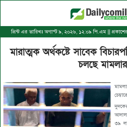
প্রিন্ট এর তারিখঃ অগাস্ট ৯, ২০২৬, ১২:০৯ পি.এম || প্রকাশে
মারাত্মক অর্থকষ্টে সাবেক বিচার
চলছে মামলা
মামল
চেম্বা
দুদকে
আদালত
৩৯ লা