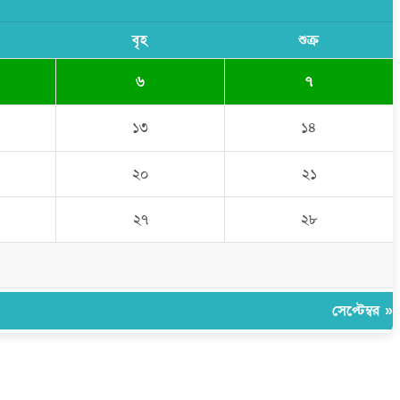
বৃহ
শুক্র
৬
৭
১৩
১৪
২০
২১
২৭
২৮
সেপ্টেম্বর »