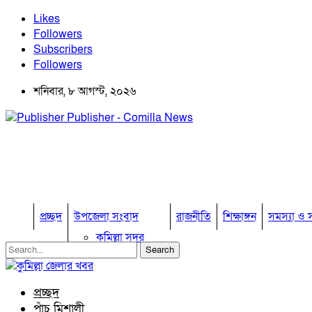
Likes
Followers
Subscribers
Followers
শনিবার, ৮ আগস্ট, ২০২৬
Publisher - Comilla News
প্রচ্ছদ
উপজেলা সংবাদ
রাজনীতি
শিক্ষাঙ্গন
সমস্যা ও স
কুমিল্লা সদর
কুমিল্লা সদর দক্ষিণ
বুড়িচং
ব্রাহ্মণপাড়া
প্রচ্ছদ
লাকসাম
পাঁচ মিশালী