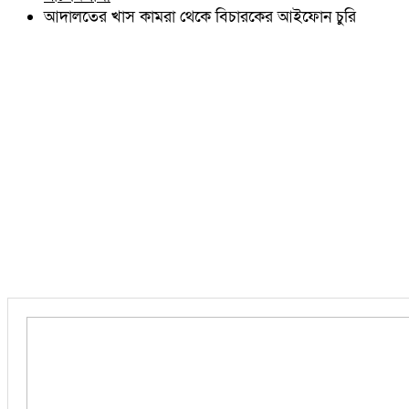
চৌদ্দগ্রাম
আদালতের খাস কামরা থেকে বিচারকের আইফোন চুরি
নাঙ্গলকোট
মনোহরগঞ্জ
বরুড়া
লালমাই
দাউদকান্দি
চান্দিনা
মুরাদনগর
দেবিদ্বার
হোমনা
তিতাস
মেঘনা