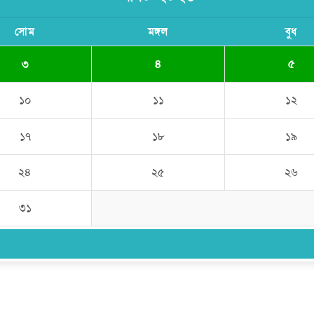
সোম
মঙ্গল
বুধ
৩
৪
৫
১০
১১
১২
১৭
১৮
১৯
২৪
২৫
২৬
৩১
উপদেষ্টা সম্পাদক:
ইঞ্জিনিয়ার রাজীব হাসান
সম্পাদক:
মোঃ সোহরাব হোসেন (সুমন)