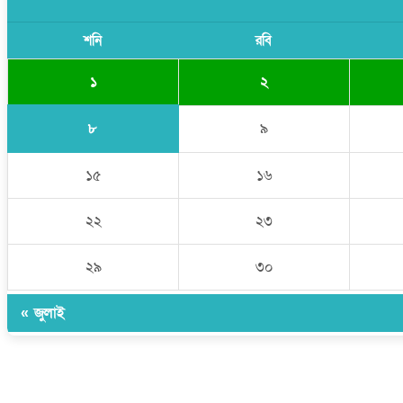
শনি
রবি
১
২
৮
৯
১৫
১৬
২২
২৩
২৯
৩০
« জুলাই