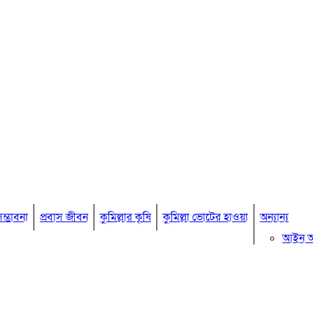
ম্ভাবনা
প্রবাস জীবন
কুমিল্লার কৃষি
কুমিল্লা ভোটের হাওয়া
অন্যান্য
আইন 
মতামত
কুমিল্ল
বিখ্যাত ব
কুমিল্ল