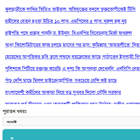
স্কুলছাত্রীকে লাথির ভিডিও ভাইরাল, অভিযুক্তের বদলে ভুক্তভোগীকেই টিসি
মন্ত্রীদের বেতন হওয়া উচিত ১০ লাখ, এমপিদের ৫ লাখ: নুরুল হক নুর
রাষ্ট্রপতি পদে প্রস্তাব পাননি ড. ইউনূস, বিএনপির বিবেচনায় মির্জা ফখরুল
আধা কিলোমিটারের কাজ চলছে মাসের পর মাস: কুমিল্লার ‘আমতলীতে’ নিত্য 
মেয়েদের আপত্তিকর ছবি তুলে লন্ডনে বয়ফ্রেন্ডের কাছে পাঠাতেন ইসলামী বিশ্ব
পুলিশকে পিটিয়ে রক্তাক্ত করেছি এ দৃশ্য কি আপনারা দেখেননি: এনসিপি নেত
পাঁচ দেশি মাছে মিলল মাইক্রোপ্লাস্টিক, সবচেয়ে বেশি কই মাছে
বাংলাদেশী কর্মীদের আকামা নিয়ে বড় সুখবর দিলো সৌদি সরকার
ভারতের পূর্ব সীমান্তে এখন ‘আরেকটি পাকিস্তান’ গড়ে উঠেছে: সজীব ওয়াজে
পুরাতন খবরঃ
সাকিব আল হাসানের বাড়িতে আগুন, পেট্রলবোমা বিস্ফোরণ
«