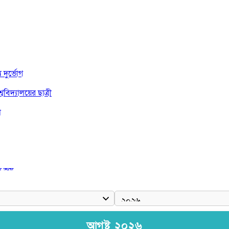
দুর্ভোগ
বিদ্যালয়ের ছাত্রী
া
দ জয়
আগষ্ট ২০২৬