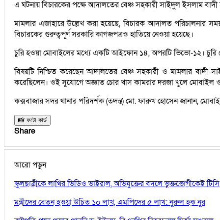
এ ঘটনায় বিচারকের পক্ষে আদালতের বেঞ্চ সহকারী সাইদুল ইসলাম বাদী
মামলার এজাহারে উল্লেখ করা হয়েছে, বিচারক আদালত পরিচালনার সময় খা
বিচারকের গুরুত্বপূর্ণ সরকারি কাগজপত্রও হাতিয়ে নেওয়া হয়েছে।
চুরি হওয়া মোবাইলের মধ্যে একটি আইফোন ১৪, অপরটি ভিভো-১২। চুরি মো
বিষয়টি নিশ্চিত করেছেন আদালতের বেঞ্চ সহকারী ও মামলার বাদী 
করেছিলেন। ওই সুযোগে অজ্ঞাত চোর খাস কামরার দরজা খুলে মোবাইল ও মা
কক্সবাজার সদর থানার পরিদর্শক (তদন্ত) মো. ফারুখ হোসেন জানান, মোবাইল 
📸 ফটো কার্ড
Share
আরো পড়ুন
স্কুলছাত্রীকে লাথির ভিডিও ভাইরাল, অভিযুক্তের বদলে ভুক্তভোগীকেই টিসি
মন্ত্রীদের বেতন হওয়া উচিত ১০ লাখ, এমপিদের ৫ লাখ: নুরুল হক নুর