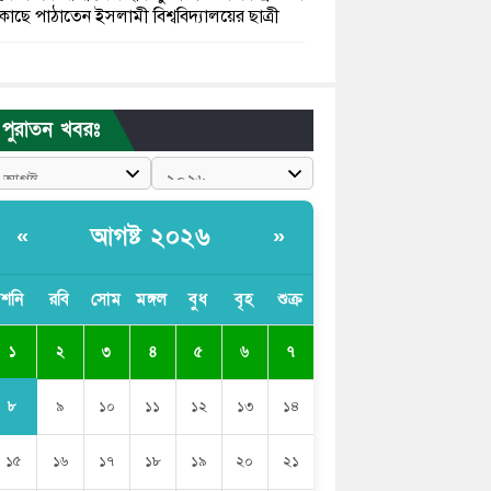
কাছে পাঠাতেন ইসলামী বিশ্ববিদ্যালয়ের ছাত্রী
পুলিশকে পিটিয়ে রক্তাক্ত করেছি এ দৃশ্য কি
আপনারা দেখেননি: এনসিপি নেতা
পুরাতন খবরঃ
পাঁচ দেশি মাছে মিলল মাইক্রোপ্লাস্টিক, সবচেয়ে
বেশি কই মাছে
বাংলাদেশী কর্মীদের আকামা নিয়ে বড় সুখবর
আগষ্ট ২০২৬
«
»
দিলো সৌদি সরকার
ভারতের পূর্ব সীমান্তে এখন ‘আরেকটি পাকিস্তান’
শনি
রবি
সোম
মঙ্গল
বুধ
বৃহ
শুক্র
গড়ে উঠেছে: সজীব ওয়াজেদ জয়
১
২
৩
৪
৫
৬
৭
সাকিব আল হাসানের বাড়িতে আগুন, পেট্রলবোমা
বিস্ফোরণ
৮
৯
১০
১১
১২
১৩
১৪
১৫
১৬
১৭
১৮
১৯
২০
২১