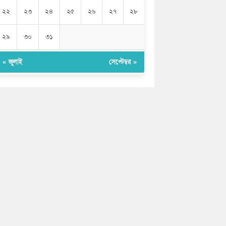
২২
২৩
২৪
২৫
২৬
২৭
২৮
২৯
৩০
৩১
« জুলাই
সেপ্টেম্বর »