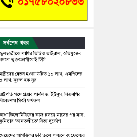
সর্বশেষ খবর
স্কুলছাত্রীকে লাথির ভিডিও ভাইরাল, অভিযুক্তের
বদলে ভুক্তভোগীকেই টিসি
মন্ত্রীদের বেতন হওয়া উচিত ১০ লাখ, এমপিদের
৫ লাখ: নুরুল হক নুর
রাষ্ট্রপতি পদে প্রস্তাব পাননি ড. ইউনূস, বিএনপির
বিবেচনায় মির্জা ফখরুল
আধা কিলোমিটারের কাজ চলছে মাসের পর মাস:
কুমিল্লার ‘আমতলীতে’ নিত্য দুর্ভোগ
মেয়েদের আপত্তিকর ছবি তুলে লন্ডনে বয়ফ্রেন্ডের