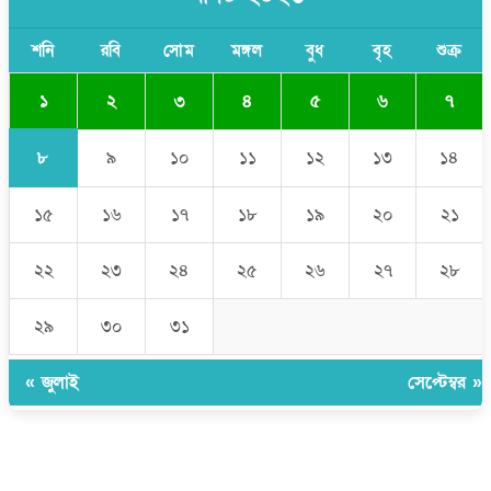
যে ডকুমেন্টারিতে আবু সাঈদের ছবি নেই, সেটা কোনো ডকুমেন্টারি নয়:
ভারপ্রাপ্ত রাষ্ট্রপতি
শনি
রবি
সোম
মঙ্গল
বুধ
বৃহ
শুক্র
১
২
৩
৪
৫
৬
৭
৮
৯
১০
১১
১২
১৩
১৪
১৫
১৬
১৭
১৮
১৯
২০
২১
২২
২৩
২৪
২৫
২৬
২৭
২৮
২৯
৩০
৩১
« জুলাই
সেপ্টেম্বর »
উপদেষ্টা সম্পাদক:
ইঞ্জিনিয়ার রাজীব হাসান
সম্পাদক:
মোঃ সোহরাব হোসেন (সুমন)