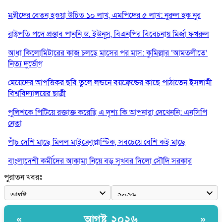
মন্ত্রীদের বেতন হওয়া উচিত ১০ লাখ, এমপিদের ৫ লাখ: নুরুল হক নুর
রাষ্ট্রপতি পদে প্রস্তাব পাননি ড. ইউনূস, বিএনপির বিবেচনায় মির্জা ফখরুল
আধা কিলোমিটারের কাজ চলছে মাসের পর মাস: কুমিল্লার ‘আমতলীতে’
নিত্য দুর্ভোগ
মেয়েদের আপত্তিকর ছবি তুলে লন্ডনে বয়ফ্রেন্ডের কাছে পাঠাতেন ইসলামী
বিশ্ববিদ্যালয়ের ছাত্রী
পুলিশকে পিটিয়ে রক্তাক্ত করেছি এ দৃশ্য কি আপনারা দেখেননি: এনসিপি
নেতা
পাঁচ দেশি মাছে মিলল মাইক্রোপ্লাস্টিক, সবচেয়ে বেশি কই মাছে
বাংলাদেশী কর্মীদের আকামা নিয়ে বড় সুখবর দিলো সৌদি সরকার
পুরাতন খবরঃ
ভারতের পূর্ব সীমান্তে এখন ‘আরেকটি পাকিস্তান’ গড়ে উঠেছে: সজীব
ওয়াজেদ জয়
সাকিব আল হাসানের বাড়িতে আগুন, পেট্রলবোমা বিস্ফোরণ
আগষ্ট ২০২৬
«
»