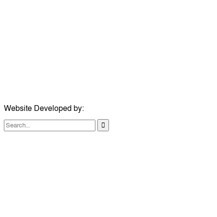
ঠিকানা:
গোল্ডেন টাওয়ার, আমতলী, কুমিল্লা সদর, কুমিল্লা-৩৫০০
মোবাইল:
+৮৮০১৭১৭৯৬০০৯৭
ইমেইল:
news@dailycomillanews.com
ঠিকানা:
১০৮ হোয়াইট চ্যাপেল রোড, লন্ডন ই১ ১ডিই
মোবাইল:
০৭৪১১৯৩৩২৬১
ইমেইল:
london@dailycomillanews.com
Website Developed by:
TechSmartBD.com