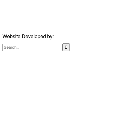
ঠিকানা:
১০৮ হোয়াইট চ্যাপেল রোড, লন্ডন ই১ ১ডিই
মোবাইল:
০৭৪১১৯৩৩২৬১
ইমেইল:
london@dailycomillanews.com
Website Developed by:
TechSmartBD.com