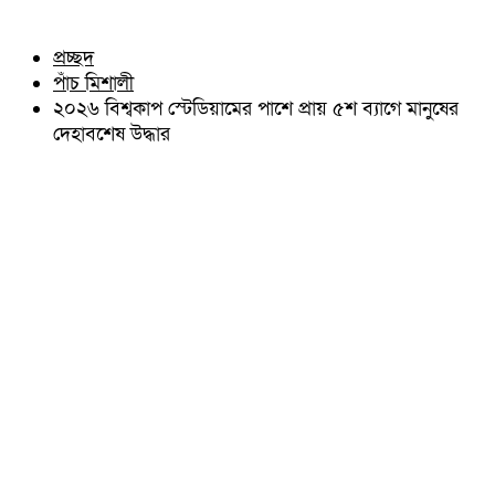
চৌদ্দগ্রাম
অন্যান্য
নাঙ্গলকোট
আইন আদালত
প্রচ্ছদ
মনোহরগঞ্জ
মতামত
পাঁচ মিশালী
বরুড়া
কুমিল্লার ঐতিহ্য
লালমাই
২০২৬ বিশ্বকাপ স্টেডিয়ামের পাশে প্রায় ৫শ ব্যাগে মানুষের
বিখ্যাত ব্যাক্তিত্ব
দাউদকান্দি
দেহাবশেষ উদ্ধার
কুমিল্লা বিভাগ চাই
চান্দিনা
কুমিল্লা ভিক্টোরিয়ানস্
মুরাদনগর
দেবিদ্বার
হোমনা
তিতাস
মেঘনা