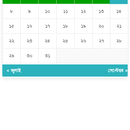
৮
৯
১০
১১
১২
১৩
১৪
১৫
১৬
১৭
১৮
১৯
২০
২১
২২
২৩
২৪
২৫
২৬
২৭
২৮
২৯
৩০
৩১
« জুলাই
সেপ্টেম্বর »
উপদেষ্টা সম্পাদক:
ইঞ্জিনিয়ার রাজীব হাসান
সম্পাদক:
মোঃ সোহরাব হোসেন (সুমন)
ঠিকানা:
গোল্ডেন টাওয়ার, আমতলী, কুমিল্লা সদর, কুমিল্লা-৩৫০০
মোবাইল:
+৮৮০১৭১৭৯৬০০৯৭
ইমেইল:
news@dailycomillanews.com