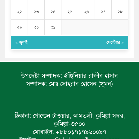
২২
২৩
২৪
২৫
২৬
২৭
২৮
২৯
৩০
৩১
« জুলাই
সেপ্টেম্বর »
উপদেষ্টা সম্পাদক:
ইঞ্জিনিয়ার রাজীব হাসান
সম্পাদক:
মোঃ সোহরাব হোসেন (সুমন)
ঠিকানা:
গোল্ডেন টাওয়ার, আমতলী, কুমিল্লা সদর,
কুমিল্লা-৩৫০০
মোবাইল:
+৮৮০১৭১৭৯৬০০৯৭