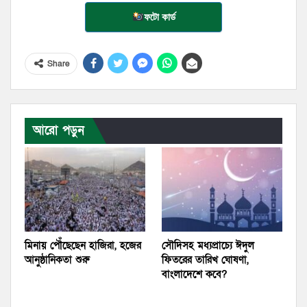
ফটো কার্ড
Share
আরো পড়ুন
মিনায় পৌঁছেছেন হাজিরা, হজের
সৌদিসহ মধ্যপ্রাচ্যে ঈদুল
আনুষ্ঠানিকতা শুরু
ফিতরের তারিখ ঘোষণা,
বাংলাদেশে কবে?