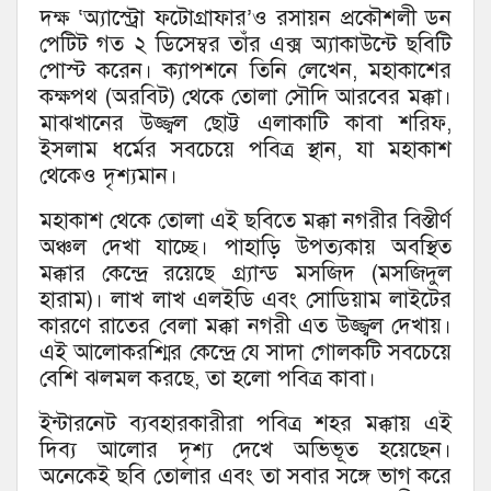
দক্ষ ‘অ্যাস্ট্রো ফটোগ্রাফার’ও রসায়ন প্রকৌশলী ডন
পেটিট গত ২ ডিসেম্বর তাঁর এক্স অ্যাকাউন্টে ছবিটি
পোস্ট করেন। ক্যাপশনে তিনি লেখেন, মহাকাশের
কক্ষপথ (অরবিট) থেকে তোলা সৌদি আরবের মক্কা।
মাঝখানের উজ্জ্বল ছোট্ট এলাকাটি কাবা শরিফ,
ইসলাম ধর্মের সবচেয়ে পবিত্র স্থান, যা মহাকাশ
থেকেও দৃশ্যমান।
মহাকাশ থেকে তোলা এই ছবিতে মক্কা নগরীর বিস্তীর্ণ
অঞ্চল দেখা যাচ্ছে। পাহাড়ি উপত্যকায় অবস্থিত
মক্কার কেন্দ্রে রয়েছে গ্র্যান্ড মসজিদ (মসজিদুল
হারাম)। লাখ লাখ এলইডি এবং সোডিয়াম লাইটের
কারণে রাতের বেলা মক্কা নগরী এত উজ্জ্বল দেখায়।
এই আলোকরশ্মির কেন্দ্রে যে সাদা গোলকটি সবচেয়ে
বেশি ঝলমল করছে, তা হলো পবিত্র কাবা।
ইন্টারনেট ব্যবহারকারীরা পবিত্র শহর মক্কায় এই
দিব্য আলোর দৃশ্য দেখে অভিভূত হয়েছেন।
অনেকেই ছবি তোলার এবং তা সবার সঙ্গে ভাগ করে