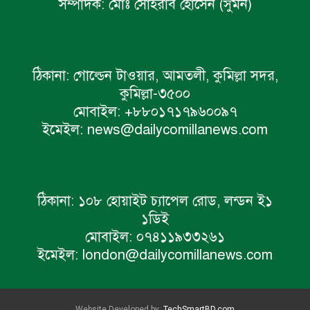
সম্পাদক:
মোঃ সোহরাব হোসেন (সুমন)
ঠিকানা:
গোল্ডেন টাওয়ার, আমতলী, কুমিল্লা সদর,
কুমিল্লা-৩৫০০
মোবাইল:
+৮৮০১৭১৭৯৬০০৯৭
ইমেইল:
news@dailycomillanews.com
ঠিকানা:
১০৮ হোয়াইট চ্যাপেল রোড, লন্ডন ই১
১ডিই
মোবাইল:
০৭৪১১৯৩৩২৬১
ইমেইল:
london@dailycomillanews.com
Website Developed by:
TechSmartBD.com