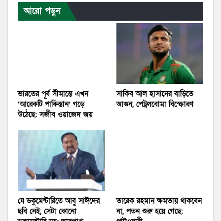
আরো পড়ুন
ভারতের পূর্ব সীমান্তে এখন
সাকিব আল হাসানের বাড়িতে
‘আরেকটি পাকিস্তান’ গড়ে
আগুন, পেট্রলবোমা বিস্ফোরণ
উঠেছে: সজীব ওয়াজেদ জয়
যে ডকুমেন্টারিতে আবু সাঈদের
তারেক রহমান ক্ষমতায় থাকবেন
ছবি নেই, সেটা কোনো
না, পতন শুরু হয়ে গেছে: