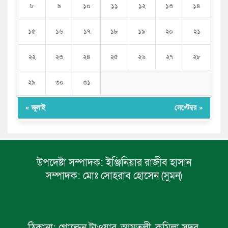
৮
৯
১০
১১
১২
১৩
১৪
১৫
১৬
১৭
১৮
১৯
২০
২১
২২
২৩
২৪
২৫
২৬
২৭
২৮
২৯
৩০
৩১
« জুলাই
সেপ্টেম্বর »
উপদেষ্টা সম্পাদক:
ইঞ্জিনিয়ার রাজীব হাসান
সম্পাদক:
মোঃ সোহরাব হোসেন (সুমন)