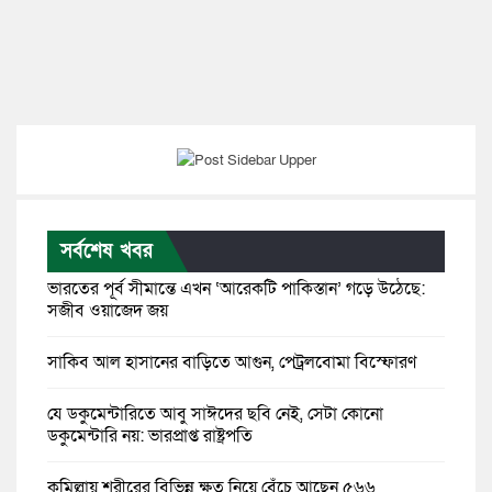
সর্বশেষ খবর
ভারতের পূর্ব সীমান্তে এখন ‘আরেকটি পাকিস্তান’ গড়ে উঠেছে:
সজীব ওয়াজেদ জয়
সাকিব আল হাসানের বাড়িতে আগুন, পেট্রলবোমা বিস্ফোরণ
যে ডকুমেন্টারিতে আবু সাঈদের ছবি নেই, সেটা কোনো
ডকুমেন্টারি নয়: ভারপ্রাপ্ত রাষ্ট্রপতি
কুমিল্লায় শরীরের বিভিন্ন ক্ষত নিয়ে বেঁচে আছেন ৫৬৬